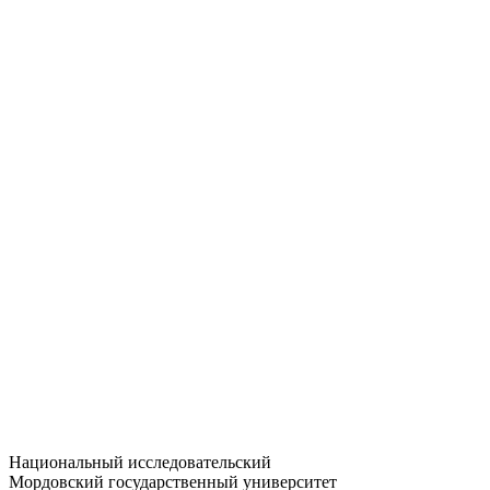
Статистика приёма
Большевистская ул., 68/1
dep-general@adm.mrsu.ru
+7 (8342) 24-37-32
Приёмная комиссия
Полежаева ул., 44
entrance-exam@adm.mrsu.ru
+7 (800) 222-13-77
© 1998–2026 МГУ им. Н.П. ОГАРЁВА
При использовании материалов сайта ссылка на источник
обязательна
Национальный исследовательский
Мордовский государственный университет