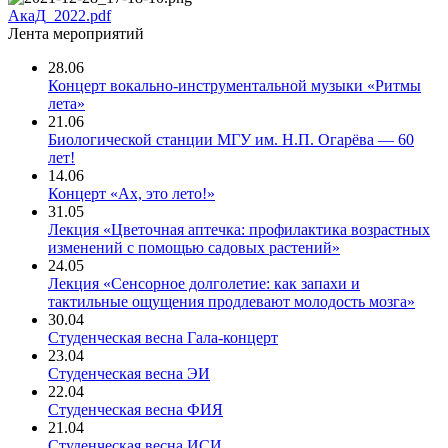
АкаД_2022.pdf
Лента мероприятий
28.06
Концерт вокально-инструментальной музыки «Ритмы
лета»
21.06
Биологической станции МГУ им. Н.П. Огарёва — 60
лет!
14.06
Концерт «Ах, это лето!»
31.05
Лекция «Цветочная аптечка: профилактика возрастных
изменений с помощью садовых растений»
24.05
Лекция «Сенсорное долголетие: как запахи и
тактильные ощущения продлевают молодость мозга»
30.04
Студенческая весна Гала-концерт
23.04
Студенческая весна ЭИ
22.04
Студенческая весна ФИЯ
21.04
Студенческая весна ИСИ