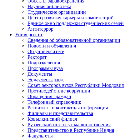
Объекты здравоохранения
Научная библиотека
Студенческие организации
Центр развития карьеры и компетенций
Единое окно поддержки студенческих семей
Антитеррор
Университет
Сведения об образовательной организации
Новости и объявления
Об университете
Ректорат
Подразделения
Программы вуза
Документы
Эндаумент-фонд
Совет ректоров вузов Республики Мордовия
Противодействие коррупции
Обращения граждан
Телефонный справочник
Реквизиты и контактная информация
Филиалы и представительства
Ковылкинский филиал
Рузаевский институт машиностроения
Представительство в Республике Индия
Факультеты