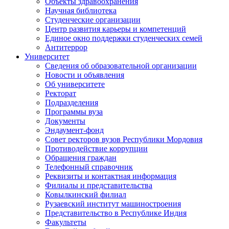
Объекты здравоохранения
Научная библиотека
Студенческие организации
Центр развития карьеры и компетенций
Единое окно поддержки студенческих семей
Антитеррор
Университет
Сведения об образовательной организации
Новости и объявления
Об университете
Ректорат
Подразделения
Программы вуза
Документы
Эндаумент-фонд
Совет ректоров вузов Республики Мордовия
Противодействие коррупции
Обращения граждан
Телефонный справочник
Реквизиты и контактная информация
Филиалы и представительства
Ковылкинский филиал
Рузаевский институт машиностроения
Представительство в Республике Индия
Факультеты