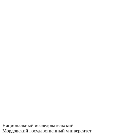
Статистика приёма
Большевистская ул., 68/1
dep-general@adm.mrsu.ru
+7 (8342) 24-37-32
Приёмная комиссия
Полежаева ул., 44
entrance-exam@adm.mrsu.ru
+7 (800) 222-13-77
© 1998–2026 МГУ им. Н.П. ОГАРЁВА
При использовании материалов сайта ссылка на источник
обязательна
Национальный исследовательский
Мордовский государственный университет