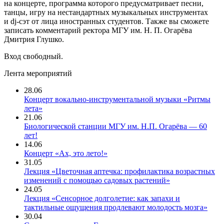
на концерте, программа которого предусматривает песни,
танцы, игру на нестандартных музыкальных инструментах
и dj-сэт от лица иностранных студентов. Также вы сможете
записать комментарий ректора МГУ им. Н. П. Огарёва
Дмитрия Глушко.
Вход свободный.
Лента мероприятий
28.06
Концерт вокально-инструментальной музыки «Ритмы
лета»
21.06
Биологической станции МГУ им. Н.П. Огарёва — 60
лет!
14.06
Концерт «Ах, это лето!»
31.05
Лекция «Цветочная аптечка: профилактика возрастных
изменений с помощью садовых растений»
24.05
Лекция «Сенсорное долголетие: как запахи и
тактильные ощущения продлевают молодость мозга»
30.04