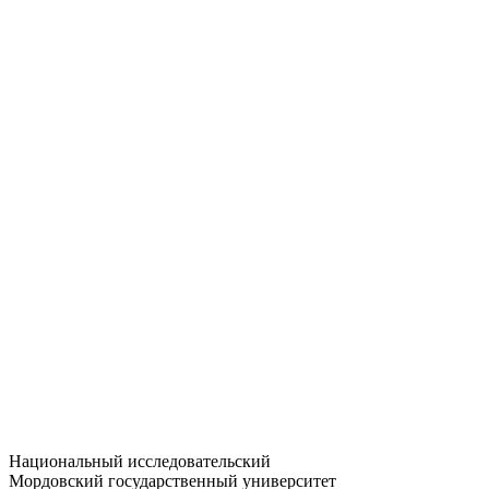
Статистика приёма
Большевистская ул., 68/1
dep-general@adm.mrsu.ru
+7 (8342) 24-37-32
Приёмная комиссия
Полежаева ул., 44
entrance-exam@adm.mrsu.ru
+7 (800) 222-13-77
© 1998–2026 МГУ им. Н.П. ОГАРЁВА
При использовании материалов сайта ссылка на источник
обязательна
Национальный исследовательский
Мордовский государственный университет