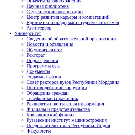
Объекты здравоохранения
Научная библиотека
Студенческие организации
Центр развития карьеры и компетенций
Единое окно поддержки студенческих семей
Антитеррор
Университет
Сведения об образовательной организации
Новости и объявления
Об университете
Ректорат
Подразделения
Программы вуза
Документы
Эндаумент-фонд
Совет ректоров вузов Республики Мордовия
Противодействие коррупции
Обращения граждан
Телефонный справочник
Реквизиты и контактная информация
Филиалы и представительства
Ковылкинский филиал
Рузаевский институт машиностроения
Представительство в Республике Индия
Факультеты