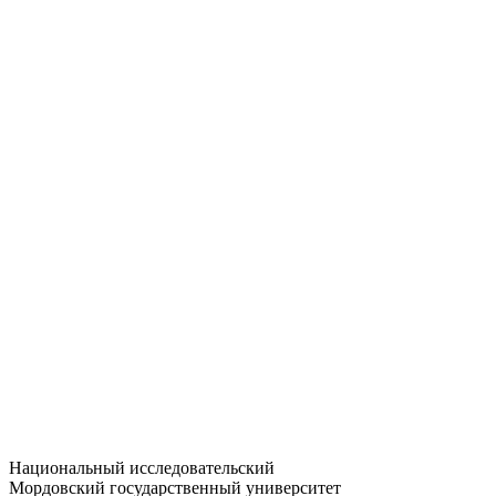
Статистика приёма
Большевистская ул., 68/1
dep-general@adm.mrsu.ru
+7 (8342) 24-37-32
Приёмная комиссия
Полежаева ул., 44
entrance-exam@adm.mrsu.ru
+7 (800) 222-13-77
© 1998–2026 МГУ им. Н.П. ОГАРЁВА
При использовании материалов сайта ссылка на источник
обязательна
Национальный исследовательский
Мордовский государственный университет