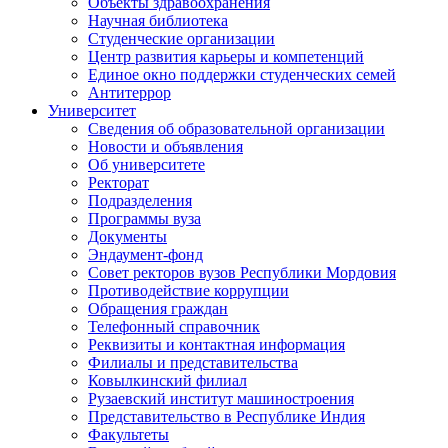
Объекты здравоохранения
Научная библиотека
Студенческие организации
Центр развития карьеры и компетенций
Единое окно поддержки студенческих семей
Антитеррор
Университет
Сведения об образовательной организации
Новости и объявления
Об университете
Ректорат
Подразделения
Программы вуза
Документы
Эндаумент-фонд
Совет ректоров вузов Республики Мордовия
Противодействие коррупции
Обращения граждан
Телефонный справочник
Реквизиты и контактная информация
Филиалы и представительства
Ковылкинский филиал
Рузаевский институт машиностроения
Представительство в Республике Индия
Факультеты