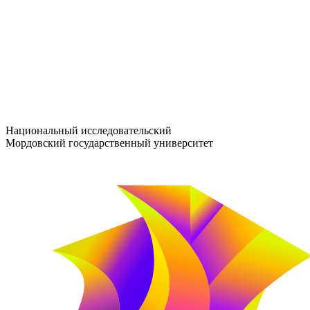
entrance-exam@adm.mrsu.ru
+7 (800) 222-13-77
© 1998–2026 МГУ им. Н.П. ОГАРЁВА
При использовании материалов сайта ссылка на источник обяз
Национальный исследовательский
Мордовский государственный университет