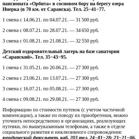
пансионата «Орбита» в сосновом бору на берегу озера
Инерка (в 70 км. от Саранска). Тел. 25−41−77.
1 смена с
14.06.21.
по
04.07.21.
— 31 500 руб.
2 смена с
08.07.21.
по
28.07.21.
— 34 650 руб.
3 смена с
01.08.21.
по
21.08.21.
— 32 550 руб.
Детский оздоровительный лагерь на базе санатория
«Саранский». Тел. 35−43−95.
1 смена с
31.05.21.
по
20.06.21.
— 27 300 руб.
2 смена с
23.06.21.
по
13.07.21.
— 27 300 руб.
3 смена с
16.07.21.
по
05.08.21.
— 27 300 руб.
4 смена с
09.08.21.
по
29.08.21.
— 27 300 руб.
Информацию по стоимости путевок (с учетом частичной
компенсации), а также по поводу их приобретения, можно
уточнить непосредственно в организациях, реализующих
путевки, по вышеуказанным телефонам, а также в отделе
социального развития и инклюзивного сопровождения:
юридический факультет, каб. 203 тел. 24−81−28; 23−21−06.