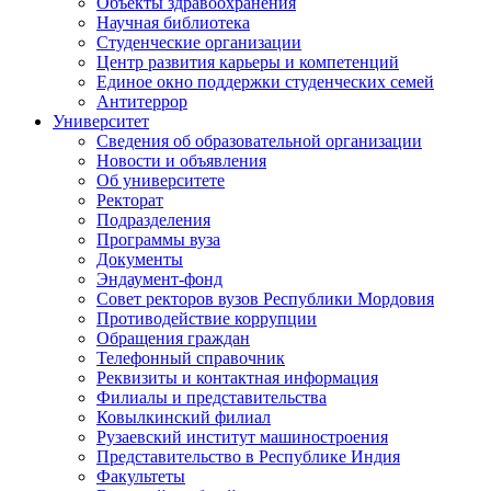
Объекты здравоохранения
Научная библиотека
Студенческие организации
Центр развития карьеры и компетенций
Единое окно поддержки студенческих семей
Антитеррор
Университет
Сведения об образовательной организации
Новости и объявления
Об университете
Ректорат
Подразделения
Программы вуза
Документы
Эндаумент-фонд
Совет ректоров вузов Республики Мордовия
Противодействие коррупции
Обращения граждан
Телефонный справочник
Реквизиты и контактная информация
Филиалы и представительства
Ковылкинский филиал
Рузаевский институт машиностроения
Представительство в Республике Индия
Факультеты