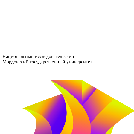
entrance-exam@adm.mrsu.ru
+7 (800) 222-13-77
© 1998–2026 МГУ им. Н.П. ОГАРЁВА
При использовании материалов сайта ссылка на источник обяз
Национальный исследовательский
Мордовский государственный университет