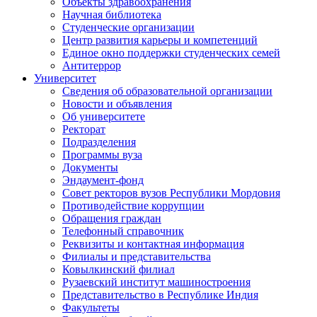
Объекты здравоохранения
Научная библиотека
Студенческие организации
Центр развития карьеры и компетенций
Единое окно поддержки студенческих семей
Антитеррор
Университет
Сведения об образовательной организации
Новости и объявления
Об университете
Ректорат
Подразделения
Программы вуза
Документы
Эндаумент-фонд
Совет ректоров вузов Республики Мордовия
Противодействие коррупции
Обращения граждан
Телефонный справочник
Реквизиты и контактная информация
Филиалы и представительства
Ковылкинский филиал
Рузаевский институт машиностроения
Представительство в Республике Индия
Факультеты