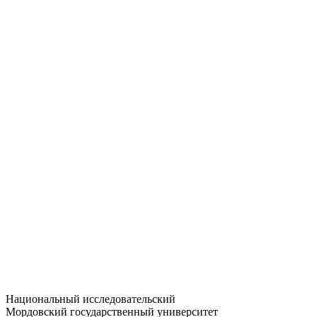
Статистика приёма
Большевистская ул., 68/1
dep-general@adm.mrsu.ru
+7 (8342) 24-37-32
Приёмная комиссия
Полежаева ул., 44
entrance-exam@adm.mrsu.ru
+7 (800) 222-13-77
© 1998–2026 МГУ им. Н.П. ОГАРЁВА
При использовании материалов сайта ссылка на источник
обязательна
Национальный исследовательский
Мордовский государственный университет