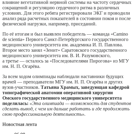
влияние вегетативной нервной системы на частоту сердечных
сокращений и регуляцию сердечного ритма в различных
условиях. Для этого ребята регистрировали ЭКГ и проводили
анализ ряда расчетных показателей в состоянии покоя и после
физической нагрузки, например, приседаний.
По её итогам и был выявлен победитель — команда «Camino
de scientia» Первого Санкт-Петербургского государственного
медицинского университета им. академика И. П. Павлова.
Второе место занял «Зенит» Саратовского государственного
медицинского университета им. В. И. Разумовского,
а третье — осталось за «Последователями Пирогова» из МГУ
им. Н. П. Огарёва.
За всем ходом олимпиады наблюдали наставники будущих
врачей — преподаватели МГУ им. Н. П. Огарёва и других
вузов-участников.
Татьяна Храмых, заведующая кафедрой
топографической анатомии оперативной хирургии
Омского государственного медицинского университета
поделилась:
«Эта олимпиада — возможность для студентов
сделать вывод, с чем им дальше работать и где продолжать
свою профессиональную деятельность».
Новостная лента