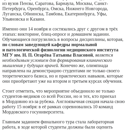
из вузов Пензы, Саратова, Барнаула, Москвы, Санкт-
Петербурга, Оренбурга, Омска, Нижнего Новгорода,
Луганска, Обнинска, Тамбова, Екатеринбурга, Уфы,
Ульяновска и Казани.
Именно они 14 ноября и состязались друг с другом в трёх
этапах: викторине, блиц-опросе и домашнем задании.
Обучающиеся погрузились в вопросы дисциплины, которая,
по словам заведующей кафедры нормальной
и патологической физиологии медицинского института
МГУ им. Н. П. Огарёва Татьяны Власовой
,
является
необходимым условием для формирования клинического
мышления у будущих врачей
. Конечно же, олимпиада
направлена на демонстрацию студентами не только своего
теоретического базиса, но и практических навыков, которые
они приобретают уже на втором и третьем курсах обучения.
Стоит отметить, что мероприятие объединило не только
студентов-медиков со всей России, но и тех, кто приехал
в Мордовию из-за рубежа. Англоязычная секция начала свою
работу 15 ноября: в её рамках соревновались 10 команд
Мордовского госуниверситета.
Главным заданием финального тура стала лабораторная
работа, в ходе которой студенты должны были оценить