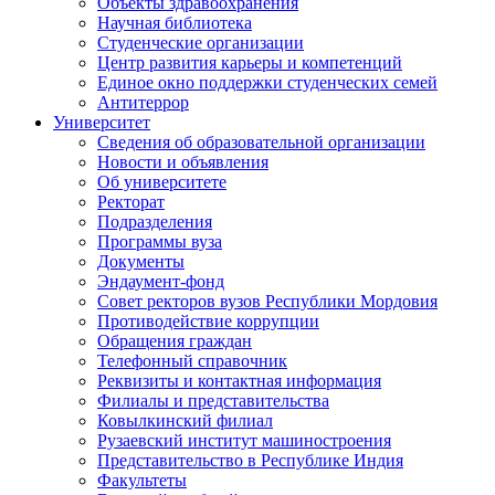
Объекты здравоохранения
Научная библиотека
Студенческие организации
Центр развития карьеры и компетенций
Единое окно поддержки студенческих семей
Антитеррор
Университет
Сведения об образовательной организации
Новости и объявления
Об университете
Ректорат
Подразделения
Программы вуза
Документы
Эндаумент-фонд
Совет ректоров вузов Республики Мордовия
Противодействие коррупции
Обращения граждан
Телефонный справочник
Реквизиты и контактная информация
Филиалы и представительства
Ковылкинский филиал
Рузаевский институт машиностроения
Представительство в Республике Индия
Факультеты