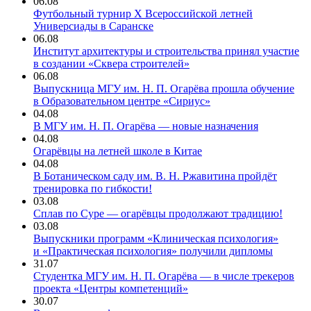
06.08
Футбольный турнир X Всероссийской летней
Универсиады в Саранске
06.08
Институт архитектуры и строительства принял участие
в создании «Сквера строителей»
06.08
Выпускница МГУ им. Н. П. Огарёва прошла обучение
в Образовательном центре «Сириус»
04.08
В МГУ им. Н. П. Огарёва — новые назначения
04.08
Огарёвцы на летней школе в Китае
04.08
В Ботаническом саду им. В. Н. Ржавитина пройдёт
тренировка по гибкости!
03.08
Сплав по Суре — огарёвцы продолжают традицию!
03.08
Выпускники программ «Клиническая психология»
и «Практическая психология» получили дипломы
31.07
Студентка МГУ им. Н. П. Огарёва — в числе трекеров
проекта «Центры компетенций»
30.07