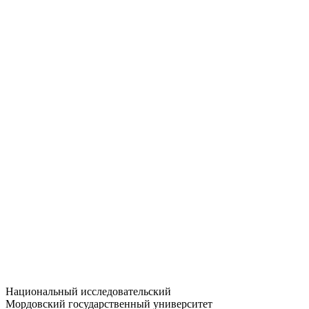
Статистика приёма
Большевистская ул., 68/1
dep-general@adm.mrsu.ru
+7 (8342) 24-37-32
Приёмная комиссия
Полежаева ул., 44
entrance-exam@adm.mrsu.ru
+7 (800) 222-13-77
© 1998–2026 МГУ им. Н.П. ОГАРЁВА
При использовании материалов сайта ссылка на источник
обязательна
Национальный исследовательский
Мордовский государственный университет