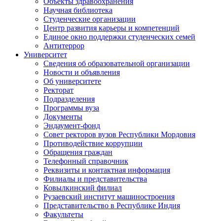
Объекты здравоохранения
Научная библиотека
Студенческие организации
Центр развития карьеры и компетенций
Единое окно поддержки студенческих семей
Антитеррор
Университет
Сведения об образовательной организации
Новости и объявления
Об университете
Ректорат
Подразделения
Программы вуза
Документы
Эндаумент-фонд
Совет ректоров вузов Республики Мордовия
Противодействие коррупции
Обращения граждан
Телефонный справочник
Реквизиты и контактная информация
Филиалы и представительства
Ковылкинский филиал
Рузаевский институт машиностроения
Представительство в Республике Индия
Факультеты