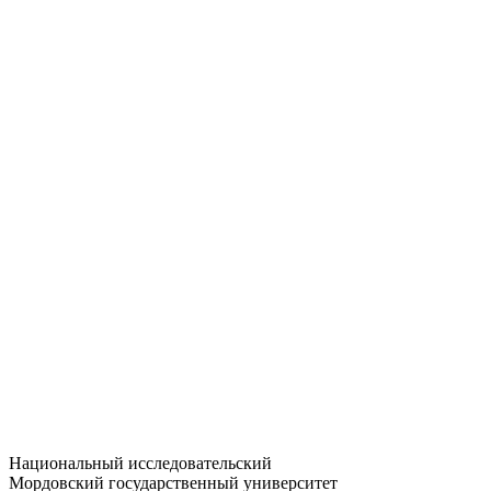
Статистика приёма
Большевистская ул., 68/1
dep-general@adm.mrsu.ru
+7 (8342) 24-37-32
Приёмная комиссия
Полежаева ул., 44
entrance-exam@adm.mrsu.ru
+7 (800) 222-13-77
© 1998–2026 МГУ им. Н.П. ОГАРЁВА
При использовании материалов сайта ссылка на источник
обязательна
Национальный исследовательский
Мордовский государственный университет