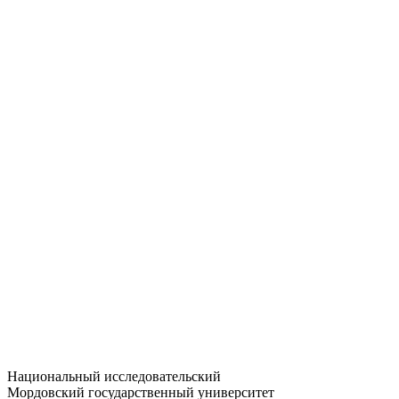
Статистика приёма
Большевистская ул., 68/1
dep-general@adm.mrsu.ru
+7 (8342) 24-37-32
Приёмная комиссия
Полежаева ул., 44
entrance-exam@adm.mrsu.ru
+7 (800) 222-13-77
© 1998–2026 МГУ им. Н.П. ОГАРЁВА
При использовании материалов сайта ссылка на источник
обязательна
Национальный исследовательский
Мордовский государственный университет