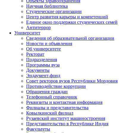
Объекты здравоохранения
Научная библиотека
Студенческие организации
Центр развития карьеры и компетенций
Единое окно поддержки студенческих семей
Антитеррор
Университет
Сведения об образовательной организации
Новости и объявления
Об университете
Ректорат
Подразделения
Программы вуза
Документы
Эндаумент-фонд
Совет ректоров вузов Республики Мордовия
Противодействие коррупции
Обращения граждан
Телефонный справочник
Реквизиты и контактная информация
Филиалы и представительства
Ковылкинский филиал
Рузаевский институт машиностроения
Представительство в Республике Индия
Факультеты