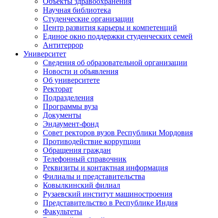
Объекты здравоохранения
Научная библиотека
Студенческие организации
Центр развития карьеры и компетенций
Единое окно поддержки студенческих семей
Антитеррор
Университет
Сведения об образовательной организации
Новости и объявления
Об университете
Ректорат
Подразделения
Программы вуза
Документы
Эндаумент-фонд
Совет ректоров вузов Республики Мордовия
Противодействие коррупции
Обращения граждан
Телефонный справочник
Реквизиты и контактная информация
Филиалы и представительства
Ковылкинский филиал
Рузаевский институт машиностроения
Представительство в Республике Индия
Факультеты