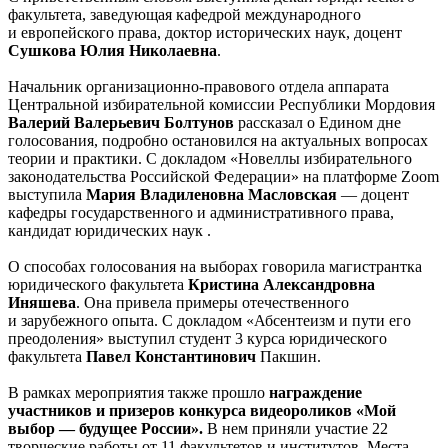
факультета, заведующая кафедрой международного
и европейского права, доктор исторических наук, доцент
Сушкова Юлия Николаевна
.
Начальник организационно-правового отдела аппарата
Центральной избирательной комиссии Республики Мордовия
Валерий Валерьевич Болтунов
рассказал о Едином дне
голосования, подробно остановился на актуальных вопросах
теории и практики. С докладом «Новеллы избирательного
законодательства Российской Федерации» на платформе Zoom
выступила
Мария Владиленовна Масловская
— доцент
кафедры государственного и административного права,
кандидат юридических наук .
О способах голосования на выборах говорила магистрантка
юридического факультета
Кристина Александровна
Иняшева
. Она привела примеры отечественного
и зарубежного опыта. С докладом «Абсентеизм и пути его
преодоления» выступил студент 3 курса юридического
факультета
П
авел Константинович
Пакшин.
В рамках мероприятия также прошло
награждение
участников и призеров конкурса видеороликов «Мой
выбор — будущее России».
В нем приняли участие 22
творческие работы от 11 факультетов и институтов. Места