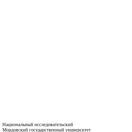
Статистика приёма
Большевистская ул., 68/1
dep-general@adm.mrsu.ru
+7 (8342) 24-37-32
Приёмная комиссия
Полежаева ул., 44
entrance-exam@adm.mrsu.ru
+7 (800) 222-13-77
© 1998–2026 МГУ им. Н.П. ОГАРЁВА
При использовании материалов сайта ссылка на источник
обязательна
Национальный исследовательский
Мордовский государственный университет