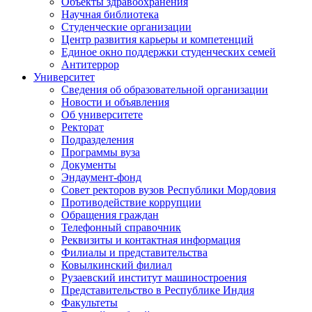
Объекты здравоохранения
Научная библиотека
Студенческие организации
Центр развития карьеры и компетенций
Единое окно поддержки студенческих семей
Антитеррор
Университет
Сведения об образовательной организации
Новости и объявления
Об университете
Ректорат
Подразделения
Программы вуза
Документы
Эндаумент-фонд
Совет ректоров вузов Республики Мордовия
Противодействие коррупции
Обращения граждан
Телефонный справочник
Реквизиты и контактная информация
Филиалы и представительства
Ковылкинский филиал
Рузаевский институт машиностроения
Представительство в Республике Индия
Факультеты