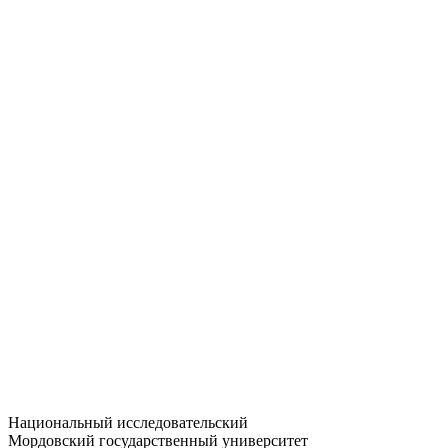
Статистика приёма
Большевистская ул., 68/1
dep-general@adm.mrsu.ru
+7 (8342) 24-37-32
Приёмная комиссия
Полежаева ул., 44
entrance-exam@adm.mrsu.ru
+7 (800) 222-13-77
© 1998–2026 МГУ им. Н.П. ОГАРЁВА
При использовании материалов сайта ссылка на источник
обязательна
Национальный исследовательский
Мордовский государственный университет