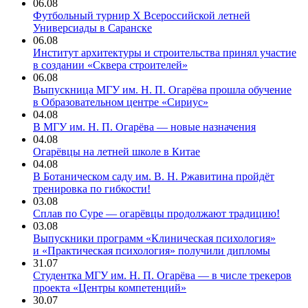
06.08
Футбольный турнир X Всероссийской летней
Универсиады в Саранске
06.08
Институт архитектуры и строительства принял участие
в создании «Сквера строителей»
06.08
Выпускница МГУ им. Н. П. Огарёва прошла обучение
в Образовательном центре «Сириус»
04.08
В МГУ им. Н. П. Огарёва — новые назначения
04.08
Огарёвцы на летней школе в Китае
04.08
В Ботаническом саду им. В. Н. Ржавитина пройдёт
тренировка по гибкости!
03.08
Сплав по Суре — огарёвцы продолжают традицию!
03.08
Выпускники программ «Клиническая психология»
и «Практическая психология» получили дипломы
31.07
Студентка МГУ им. Н. П. Огарёва — в числе трекеров
проекта «Центры компетенций»
30.07