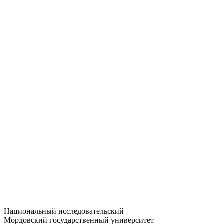
Статистика приёма
Большевистская ул., 68/1
dep-general@adm.mrsu.ru
+7 (8342) 24-37-32
Приёмная комиссия
Полежаева ул., 44
entrance-exam@adm.mrsu.ru
+7 (800) 222-13-77
© 1998–2026 МГУ им. Н.П. ОГАРЁВА
При использовании материалов сайта ссылка на источник
обязательна
Национальный исследовательский
Мордовский государственный университет