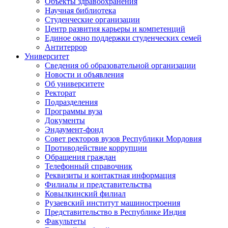
Объекты здравоохранения
Научная библиотека
Студенческие организации
Центр развития карьеры и компетенций
Единое окно поддержки студенческих семей
Антитеррор
Университет
Сведения об образовательной организации
Новости и объявления
Об университете
Ректорат
Подразделения
Программы вуза
Документы
Эндаумент-фонд
Совет ректоров вузов Республики Мордовия
Противодействие коррупции
Обращения граждан
Телефонный справочник
Реквизиты и контактная информация
Филиалы и представительства
Ковылкинский филиал
Рузаевский институт машиностроения
Представительство в Республике Индия
Факультеты