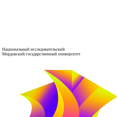
entrance-exam@adm.mrsu.ru
+7 (800) 222-13-77
© 1998–2026 МГУ им. Н.П. ОГАРЁВА
При использовании материалов сайта ссылка на источник обяз
Национальный исследовательский
Мордовский государственный университет