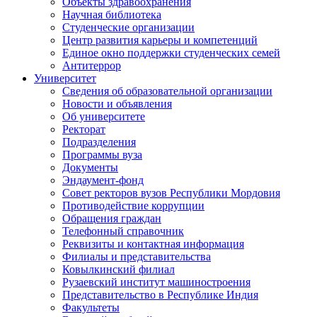
Объекты здравоохранения
Научная библиотека
Студенческие организации
Центр развития карьеры и компетенций
Единое окно поддержки студенческих семей
Антитеррор
Университет
Сведения об образовательной организации
Новости и объявления
Об университете
Ректорат
Подразделения
Программы вуза
Документы
Эндаумент-фонд
Совет ректоров вузов Республики Мордовия
Противодействие коррупции
Обращения граждан
Телефонный справочник
Реквизиты и контактная информация
Филиалы и представительства
Ковылкинский филиал
Рузаевский институт машиностроения
Представительство в Республике Индия
Факультеты