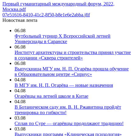
Первый гуманитарный международный форум, 2022,
Москва.pdf
07e51616-8410-41c2-8f50-b8e1e6e2abba.jfif
Новостная лента
06.08
Футбольный турнир X Всероссийской летней
Универсиады в Саранске
06.08
Институт архитектуры и строительства принял участие
в создании «Сквера строителей»
06.08
Выпускница МГУ им. Н. П. Огарёва прошла обучение
в Образовательном центре «Сириус»
04.08
В МГУ им. Н. П. Огарёва — новые назначения
04.08
Огарёвцы на летней школе в Китае
04.08
В Ботаническом саду им. В. Н. Ржавитина пройдёт
тренировка по гибкости!
03.08
Сплав по Суре — огарёвцы продолжают традицию!
03.08
Выпускники программ «Клиническая психология»