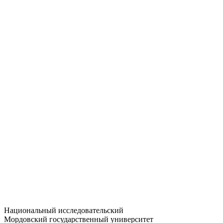
Статистика приёма
Большевистская ул., 68/1
dep-general@adm.mrsu.ru
+7 (8342) 24-37-32
Приёмная комиссия
Полежаева ул., 44
entrance-exam@adm.mrsu.ru
+7 (800) 222-13-77
© 1998–2026 МГУ им. Н.П. ОГАРЁВА
При использовании материалов сайта ссылка на источник
обязательна
Национальный исследовательский
Мордовский государственный университет