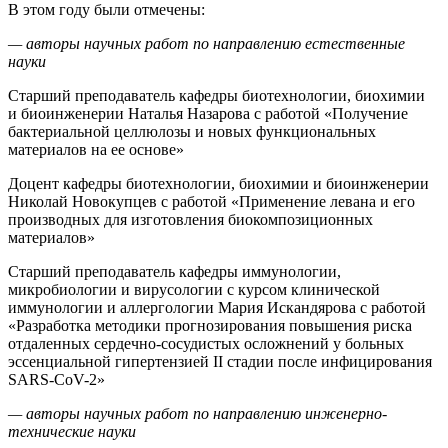
В этом году были отмечены:
—
авторы научных работ
по направлени
ю
естественные
науки
Старший преподаватель кафедры биотехнологии, биохимии
и биоинженерии Наталья Назарова с работой «Получение
бактериальной целлюлозы и новых функциональных
материалов на ее основе»
Доцент кафедры биотехнологии, биохимии и биоинженерии
Николай Новокупцев с работой «Применение левана и его
производных для изготовления биокомпозиционных
материалов»
Старший преподаватель кафедры иммунологии,
микробиологии и вирусологии с курсом клинической
иммунологии и аллергологии Мария Искандярова с работой
«Разработка методики прогнозирования повышения риска
отдаленных сердечно-сосудистых осложнений у больных
эссенциальной гипертензией II стадии после инфицирования
SARS-CoV-2»
—
авторы научных работ
п
о направлению
инженерно-
технические науки