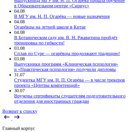
Выпускница МГУ им. Н. П. Огарёва прошла обучение
в Образовательном центре «Сириус»
04.08
В МГУ им. Н. П. Огарёва — новые назначения
04.08
Огарёвцы на летней школе в Китае
04.08
В Ботаническом саду им. В. Н. Ржавитина пройдёт
тренировка по гибкости!
03.08
Сплав по Суре — огарёвцы продолжают традицию!
03.08
Выпускники программ «Клиническая психология»
и «Практическая психология» получили дипломы
31.07
Студентка МГУ им. Н. П. Огарёва — в числе трекеров
проекта «Центры компетенций»
30.07
Вручены сертификаты слушателям подготовительного
отделения для иностранных граждан
Возврат к списку
Главный корпус