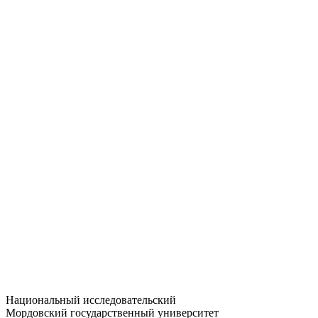
Статистика приёма
Большевистская ул., 68/1
dep-general@adm.mrsu.ru
+7 (8342) 24-37-32
Приёмная комиссия
Полежаева ул., 44
entrance-exam@adm.mrsu.ru
+7 (800) 222-13-77
© 1998–2026 МГУ им. Н.П. ОГАРЁВА
При использовании материалов сайта ссылка на источник
обязательна
Национальный исследовательский
Мордовский государственный университет