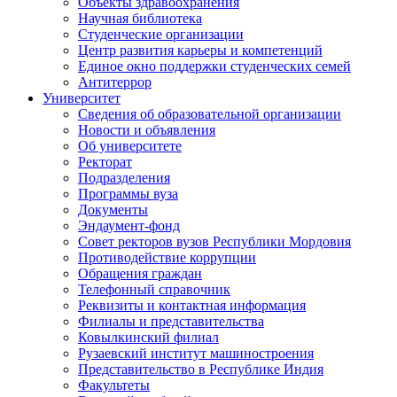
Объекты здравоохранения
Научная библиотека
Студенческие организации
Центр развития карьеры и компетенций
Единое окно поддержки студенческих семей
Антитеррор
Университет
Сведения об образовательной организации
Новости и объявления
Об университете
Ректорат
Подразделения
Программы вуза
Документы
Эндаумент-фонд
Совет ректоров вузов Республики Мордовия
Противодействие коррупции
Обращения граждан
Телефонный справочник
Реквизиты и контактная информация
Филиалы и представительства
Ковылкинский филиал
Рузаевский институт машиностроения
Представительство в Республике Индия
Факультеты