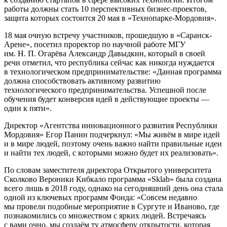
работы должны стать 10 перспективных бизнес-проектов,
защита которых состоится 20 мая в «Технопарке-Мордовия».
18 мая очную встречу участников, прошедшую в «Саранск-
Арене», посетил проректор по научной работе МГУ
им. Н. П. Огарёва Александр Давыдкин, который в своей
речи отметил, что республика сейчас как никогда нуждается
в технологическом предпринимательстве: «Данная программа
должна способствовать активному развитию
технологического предпринимательства. Успешной после
обучения будет конверсия идей в действующие проекты —
один к пяти».
Директор «Агентства инновационного развития Республики
Мордовия» Егор Панин подчеркнул: «Мы живём в мире идей
и в мире людей, поэтому очень важно найти правильные идеи
и найти тех людей, с которыми можно будет их реализовать».
По словам заместителя директора Открытого университета
Сколково Вероники Кибкало программа «Sklab» была создана
всего лишь в 2018 году, однако на сегодняшний день она стала
одной из ключевых программ Фонда: «Совсем недавно
мы провели подобные мероприятие в Сургуте и Иваново, где
познакомились со множеством с ярких людей. Встречаясь
с вами очно, мы создаём ту атмосферу открытости, которая