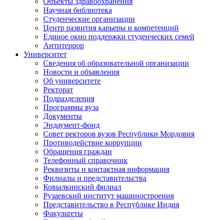
Объекты здравоохранения
Научная библиотека
Студенческие организации
Центр развития карьеры и компетенций
Единое окно поддержки студенческих семей
Антитеррор
Университет
Сведения об образовательной организации
Новости и объявления
Об университете
Ректорат
Подразделения
Программы вуза
Документы
Эндаумент-фонд
Совет ректоров вузов Республики Мордовия
Противодействие коррупции
Обращения граждан
Телефонный справочник
Реквизиты и контактная информация
Филиалы и представительства
Ковылкинский филиал
Рузаевский институт машиностроения
Представительство в Республике Индия
Факультеты