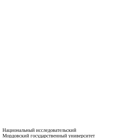
Статистика приёма
Большевистская ул., 68/1
dep-general@adm.mrsu.ru
+7 (8342) 24-37-32
Приёмная комиссия
Полежаева ул., 44
entrance-exam@adm.mrsu.ru
+7 (800) 222-13-77
© 1998–2026 МГУ им. Н.П. ОГАРЁВА
При использовании материалов сайта ссылка на источник
обязательна
Национальный исследовательский
Мордовский государственный университет