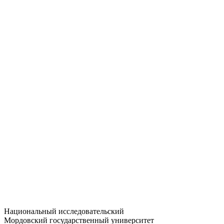
Статистика приёма
Большевистская ул., 68/1
dep-general@adm.mrsu.ru
+7 (8342) 24-37-32
Приёмная комиссия
Полежаева ул., 44
entrance-exam@adm.mrsu.ru
+7 (800) 222-13-77
© 1998–2026 МГУ им. Н.П. ОГАРЁВА
При использовании материалов сайта ссылка на источник
обязательна
Национальный исследовательский
Мордовский государственный университет