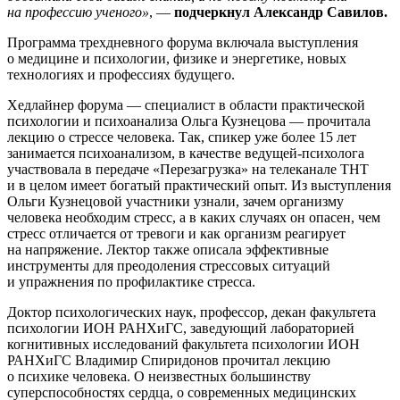
на профессию ученого»
, —
подчеркнул Александр Савилов.
Программа трехдневного форума включала выступления
о медицине и психологии, физике и энергетике, новых
технологиях и профессиях будущего.
Хедлайнер форума — специалист в области практической
психологии и психоанализа Ольга Кузнецова — прочитала
лекцию о стрессе человека. Так, спикер уже более 15 лет
занимается психоанализом, в качестве ведущей-психолога
участвовала в передаче «Перезагрузка» на телеканале ТНТ
и в целом имеет богатый практический опыт. Из выступления
Ольги Кузнецовой участники узнали, зачем организму
человека необходим стресс, а в каких случаях он опасен, чем
стресс отличается от тревоги и как организм реагирует
на напряжение. Лектор также описала эффективные
инструменты для преодоления стрессовых ситуаций
и упражнения по профилактике стресса.
Доктор психологических наук, профессор, декан факультета
психологии ИОН РАНХиГС, заведующий лабораторией
когнитивных исследований факультета психологии ИОН
РАНХиГС Владимир Спиридонов прочитал лекцию
о психике человека. О неизвестных большинству
суперспособностях сердца, о современных медицинских