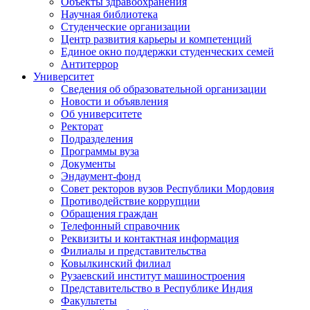
Объекты здравоохранения
Научная библиотека
Студенческие организации
Центр развития карьеры и компетенций
Единое окно поддержки студенческих семей
Антитеррор
Университет
Сведения об образовательной организации
Новости и объявления
Об университете
Ректорат
Подразделения
Программы вуза
Документы
Эндаумент-фонд
Совет ректоров вузов Республики Мордовия
Противодействие коррупции
Обращения граждан
Телефонный справочник
Реквизиты и контактная информация
Филиалы и представительства
Ковылкинский филиал
Рузаевский институт машиностроения
Представительство в Республике Индия
Факультеты