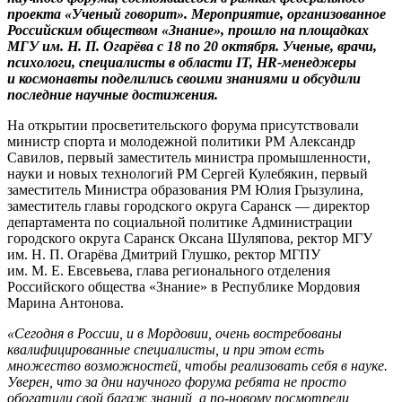
проекта «Ученый говорит». Мероприятие, организованное
Российским обществом «Знание», прошло на площадках
МГУ им. Н. П. Огарёва с 18 по 20 октября. Ученые, врачи,
психологи, специалисты в области IT,
HR
-менеджеры
и космонавты поделились своими знаниями и обсудили
последние научные достижения.
На открытии просветительского форума присутствовали
министр спорта и молодежной политики РМ Александр
Савилов, первый заместитель министра промышленности,
науки и новых технологий РМ Сергей Кулебякин, первый
заместитель Министра образования РМ Юлия Грызулина,
заместитель главы городского округа Саранск — директор
департамента по социальной политике Администрации
городского округа Саранск Оксана Шуляпова, ректор МГУ
им. Н. П. Огарёва Дмитрий Глушко, ректор МГПУ
им. М. Е. Евсевьева, глава регионального отделения
Российского общества «Знание» в Республике Мордовия
Марина Антонова.
«Сегодня в России, и в Мордовии, очень востребованы
квалифицированные специалисты, и при этом есть
множество возможностей, чтобы реализовать себя в науке.
Уверен, что за дни научного форума ребята не просто
обогатили свой багаж знаний, а по-новому посмотрели