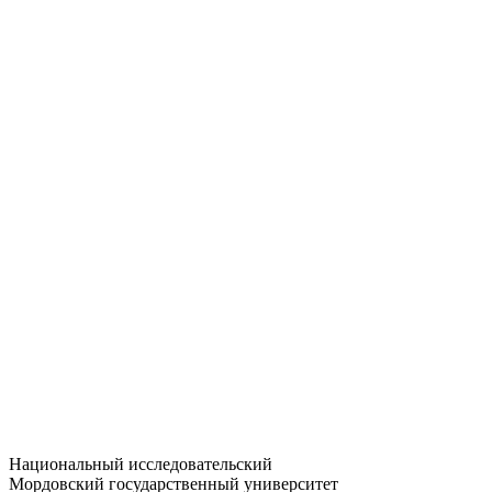
Статистика приёма
Большевистская ул., 68/1
dep-general@adm.mrsu.ru
+7 (8342) 24-37-32
Приёмная комиссия
Полежаева ул., 44
entrance-exam@adm.mrsu.ru
+7 (800) 222-13-77
© 1998–2026 МГУ им. Н.П. ОГАРЁВА
При использовании материалов сайта ссылка на источник
обязательна
Национальный исследовательский
Мордовский государственный университет