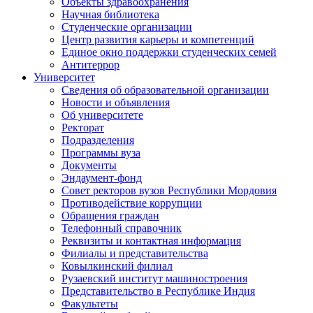
Объекты здравоохранения
Научная библиотека
Студенческие организации
Центр развития карьеры и компетенций
Единое окно поддержки студенческих семей
Антитеррор
Университет
Сведения об образовательной организации
Новости и объявления
Об университете
Ректорат
Подразделения
Программы вуза
Документы
Эндаумент-фонд
Совет ректоров вузов Республики Мордовия
Противодействие коррупции
Обращения граждан
Телефонный справочник
Реквизиты и контактная информация
Филиалы и представительства
Ковылкинский филиал
Рузаевский институт машиностроения
Представительство в Республике Индия
Факультеты