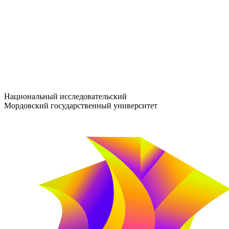
entrance-exam@adm.mrsu.ru
+7 (800) 222-13-77
© 1998–2026 МГУ им. Н.П. ОГАРЁВА
При использовании материалов сайта ссылка на источник обяз
Национальный исследовательский
Мордовский государственный университет