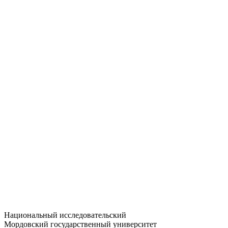
Статистика приёма
Большевистская ул., 68/1
dep-general@adm.mrsu.ru
+7 (8342) 24-37-32
Приёмная комиссия
Полежаева ул., 44
entrance-exam@adm.mrsu.ru
+7 (800) 222-13-77
© 1998–2026 МГУ им. Н.П. ОГАРЁВА
При использовании материалов сайта ссылка на источник
обязательна
Национальный исследовательский
Мордовский государственный университет