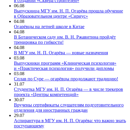
в создании «Сквера строителей»
06.08
Выпускница МГУ им. Н. П. Огарёва прошла обучение
в Образовательном центре «Сириус»
04.08
Огарёвцы на летней школе в Китае
04.08
В Ботаническом саду им. В. Н. Ржавитина пройдёт
тренировка по гибкости!
04.08
В МГУ им. Н. П. Огарёва — новые назначения
03.08
Выпускники программ «Клиническая психология»
и «Практическая психология» получили дипломы
03.08
Сплав по Суре — огарёвцы продолжают традицию!
31.07
Студентка МГУ им. Н. П. Огарёва — в числе трекеров
проекта «Центры компетенций»
30.07
Вручены сертификаты слушателям подготовительного
отделения для иностранных граждан
29.07
Аспирантура в МГУ им. Н. П. Огарёва: что важно знать
поступающему