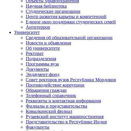
Объекты здравоохранения
Научная библиотека
Студенческие организации
Центр развития карьеры и компетенций
Единое окно поддержки студенческих семей
Антитеррор
Университет
Сведения об образовательной организации
Новости и объявления
Об университете
Ректорат
Подразделения
Программы вуза
Документы
Эндаумент-фонд
Совет ректоров вузов Республики Мордовия
Противодействие коррупции
Обращения граждан
Телефонный справочник
Реквизиты и контактная информация
Филиалы и представительства
Ковылкинский филиал
Рузаевский институт машиностроения
Представительство в Республике Индия
Факультеты