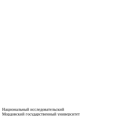
Статистика приёма
Большевистская ул., 68/1
dep-general@adm.mrsu.ru
+7 (8342) 24-37-32
Приёмная комиссия
Полежаева ул., 44
entrance-exam@adm.mrsu.ru
+7 (800) 222-13-77
© 1998–2026 МГУ им. Н.П. ОГАРЁВА
При использовании материалов сайта ссылка на источник
обязательна
Национальный исследовательский
Мордовский государственный университет