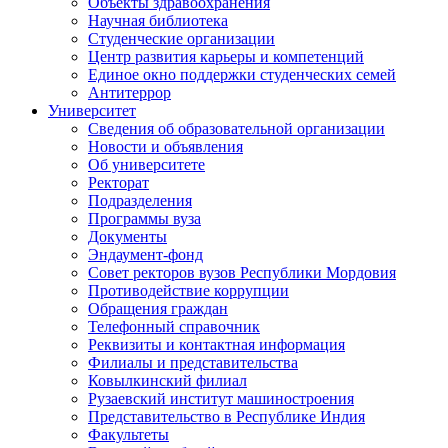
Объекты здравоохранения
Научная библиотека
Студенческие организации
Центр развития карьеры и компетенций
Единое окно поддержки студенческих семей
Антитеррор
Университет
Сведения об образовательной организации
Новости и объявления
Об университете
Ректорат
Подразделения
Программы вуза
Документы
Эндаумент-фонд
Совет ректоров вузов Республики Мордовия
Противодействие коррупции
Обращения граждан
Телефонный справочник
Реквизиты и контактная информация
Филиалы и представительства
Ковылкинский филиал
Рузаевский институт машиностроения
Представительство в Республике Индия
Факультеты