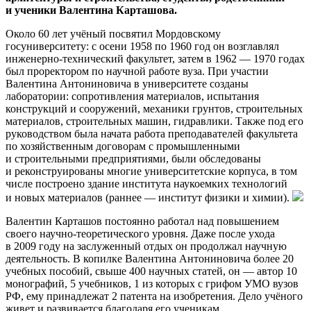
и ученики Валентина Карташова.
Около 60 лет учёный посвятил Мордовскому
госуниверситету: с осени 1958 по 1960 год он возглавлял
инженерно-технический факультет, затем в 1962 — 1970 годах
был проректором по научной работе вуза. При участии
Валентина Антониновича в университете созданы
лаборатории: сопротивления материалов, испытания
конструкций и сооружений, механики грунтов, строительных
материалов, строительных машин, гидравлики. Также под его
руководством была начата работа преподавателей факультета
по хозяйственным договорам с промышленными
и строительными предприятиями, были обследованы
и реконструированы многие университетские корпуса, в том
числе построено здание института наукоемких технологий
и новых материалов (раннее — институт физики и химии).
Валентин Карташов постоянно работал над повышением
своего научно-теоретического уровня. Даже после ухода
в 2009 году на заслуженный отдых он продолжал научную
деятельность. В копилке Валентина Антониновича более 20
учебных пособий, свыше 400 научных статей, он — автор 10
монографий, 5 учебников, 1 из которых с грифом УМО вузов
РФ, ему принадлежат 2 патента на изобретения. Дело учёного
живет и развивается благодаря его ученикам.