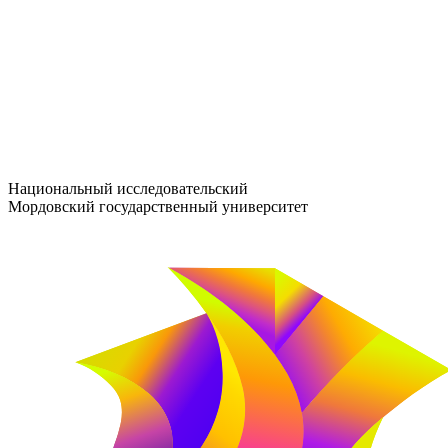
entrance-exam@adm.mrsu.ru
+7 (800) 222-13-77
© 1998–2026 МГУ им. Н.П. ОГАРЁВА
При использовании материалов сайта ссылка на источник обяз
Национальный исследовательский
Мордовский государственный университет