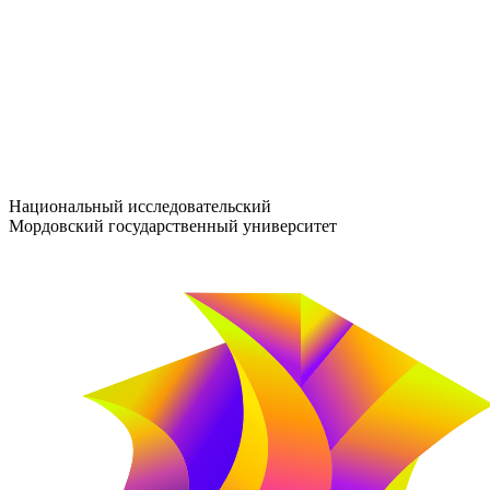
entrance-exam@adm.mrsu.ru
+7 (800) 222-13-77
© 1998–2026 МГУ им. Н.П. ОГАРЁВА
При использовании материалов сайта ссылка на источник обяз
Национальный исследовательский
Мордовский государственный университет