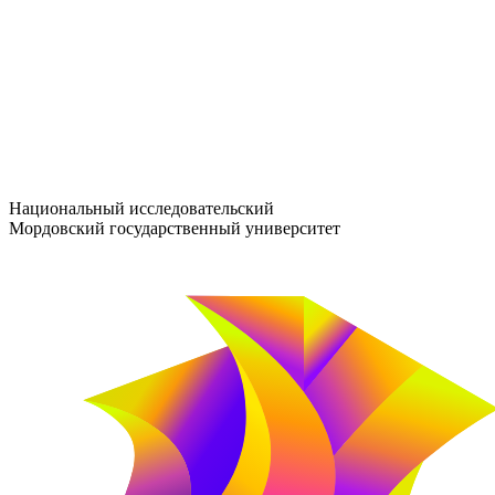
entrance-exam@adm.mrsu.ru
+7 (800) 222-13-77
© 1998–2026 МГУ им. Н.П. ОГАРЁВА
При использовании материалов сайта ссылка на источник обяз
Национальный исследовательский
Мордовский государственный университет