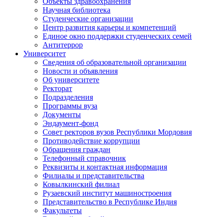
Объекты здравоохранения
Научная библиотека
Студенческие организации
Центр развития карьеры и компетенций
Единое окно поддержки студенческих семей
Антитеррор
Университет
Сведения об образовательной организации
Новости и объявления
Об университете
Ректорат
Подразделения
Программы вуза
Документы
Эндаумент-фонд
Совет ректоров вузов Республики Мордовия
Противодействие коррупции
Обращения граждан
Телефонный справочник
Реквизиты и контактная информация
Филиалы и представительства
Ковылкинский филиал
Рузаевский институт машиностроения
Представительство в Республике Индия
Факультеты