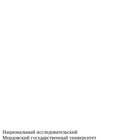
Статистика приёма
Большевистская ул., 68/1
dep-general@adm.mrsu.ru
+7 (8342) 24-37-32
Приёмная комиссия
Полежаева ул., 44
entrance-exam@adm.mrsu.ru
+7 (800) 222-13-77
© 1998–2026 МГУ им. Н.П. ОГАРЁВА
При использовании материалов сайта ссылка на источник
обязательна
Национальный исследовательский
Мордовский государственный университет