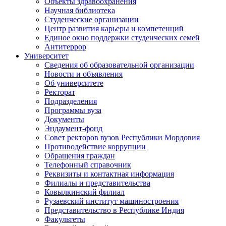
Объекты здравоохранения
Научная библиотека
Студенческие организации
Центр развития карьеры и компетенций
Единое окно поддержки студенческих семей
Антитеррор
Университет
Сведения об образовательной организации
Новости и объявления
Об университете
Ректорат
Подразделения
Программы вуза
Документы
Эндаумент-фонд
Совет ректоров вузов Республики Мордовия
Противодействие коррупции
Обращения граждан
Телефонный справочник
Реквизиты и контактная информация
Филиалы и представительства
Ковылкинский филиал
Рузаевский институт машиностроения
Представительство в Республике Индия
Факультеты