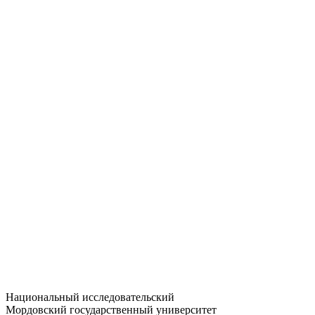
Статистика приёма
Большевистская ул., 68/1
dep-general@adm.mrsu.ru
+7 (8342) 24-37-32
Приёмная комиссия
Полежаева ул., 44
entrance-exam@adm.mrsu.ru
+7 (800) 222-13-77
© 1998–2026 МГУ им. Н.П. ОГАРЁВА
При использовании материалов сайта ссылка на источник
обязательна
Национальный исследовательский
Мордовский государственный университет