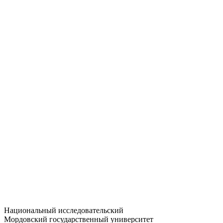
Статистика приёма
Большевистская ул., 68/1
dep-general@adm.mrsu.ru
+7 (8342) 24-37-32
Приёмная комиссия
Полежаева ул., 44
entrance-exam@adm.mrsu.ru
+7 (800) 222-13-77
© 1998–2026 МГУ им. Н.П. ОГАРЁВА
При использовании материалов сайта ссылка на источник
обязательна
Национальный исследовательский
Мордовский государственный университет