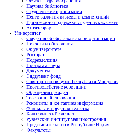
Объекты здравоохранения
Научная библиотека
Студенческие организации
Центр развития карьеры и компетенций
Единое окно поддержки студенческих семей
Антитеррор
Университет
Сведения об образовательной организации
Новости и объявления
Об университете
Ректорат
Подразделения
Программы вуза
Документы
Эндаумент-фонд
Совет ректоров вузов Республики Мордовия
Противодействие коррупции
Обращения граждан
Телефонный справочник
Реквизиты и контактная информация
Филиалы и представительства
Ковылкинский филиал
Рузаевский институт машиностроения
Представительство в Республике Индия
Факультеты