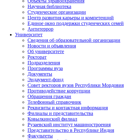
Объекты здравоохранения
Научная библиотека
Студенческие организации
Центр развития карьеры и компетенций
Единое окно поддержки студенческих семей
Антитеррор
Университет
Сведения об образовательной организации
Новости и объявления
Об университете
Ректорат
Подразделения
Программы вуза
Документы
Эндаумент-фонд
Совет ректоров вузов Республики Мордовия
Противодействие коррупции
Обращения граждан
Телефонный справочник
Реквизиты и контактная информация
Филиалы и представительства
Ковылкинский филиал
Рузаевский институт машиностроения
Представительство в Республике Индия
Факультеты