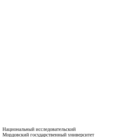
Статистика приёма
Большевистская ул., 68/1
dep-general@adm.mrsu.ru
+7 (8342) 24-37-32
Приёмная комиссия
Полежаева ул., 44
entrance-exam@adm.mrsu.ru
+7 (800) 222-13-77
© 1998–2026 МГУ им. Н.П. ОГАРЁВА
При использовании материалов сайта ссылка на источник
обязательна
Национальный исследовательский
Мордовский государственный университет