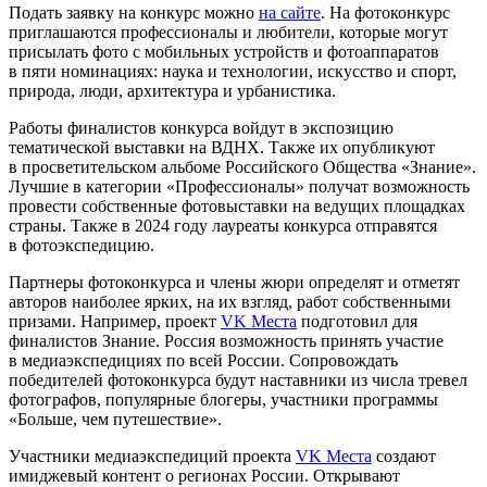
Подать заявку на конкурс можно
на сайте
. На фотоконкурс
приглашаются профессионалы и любители, которые могут
присылать фото с мобильных устройств и фотоаппаратов
в пяти номинациях: наука и технологии, искусство и спорт,
природа, люди, архитектура и урбанистика.
Работы финалистов конкурса войдут в экспозицию
тематической выставки на ВДНХ. Также их опубликуют
в просветительском альбоме Российского Общества «Знание».
Лучшие в категории «Профессионалы» получат возможность
провести собственные фотовыставки на ведущих площадках
страны. Также в 2024 году лауреаты конкурса отправятся
в фотоэкспедицию.
Партнеры фотоконкурса и члены жюри определят и отметят
авторов наиболее ярких, на их взгляд, работ собственными
призами. Например, проект
VK Места
подготовил для
финалистов Знание. Россия возможность принять участие
в медиаэкспедициях по всей России. Сопровождать
победителей фотоконкурса будут наставники из числа тревел
фотографов, популярные блогеры, участники программы
«Больше, чем путешествие».
Участники медиаэкспедиций проекта
VK Места
создают
имиджевый контент о регионах России. Открывают