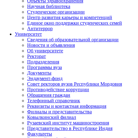
Объекты здравоохранения
Научная библиотека
Студенческие организации
Центр развития карьеры и компетенций
Единое окно поддержки студенческих семей
Антитеррор
Университет
Сведения об образовательной организации
Новости и объявления
Об университете
Ректорат
Подразделения
Программы вуза
Документы
Эндаумент-фонд
Совет ректоров вузов Республики Мордовия
Противодействие коррупции
Обращения граждан
Телефонный справочник
Реквизиты и контактная информация
Филиалы и представительства
Ковылкинский филиал
Рузаевский институт машиностроения
Представительство в Республике Индия
Факультеты