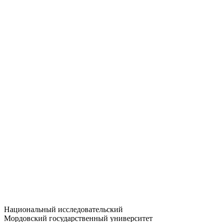
Статистика приёма
Большевистская ул., 68/1
dep-general@adm.mrsu.ru
+7 (8342) 24-37-32
Приёмная комиссия
Полежаева ул., 44
entrance-exam@adm.mrsu.ru
+7 (800) 222-13-77
© 1998–2026 МГУ им. Н.П. ОГАРЁВА
При использовании материалов сайта ссылка на источник
обязательна
Национальный исследовательский
Мордовский государственный университет