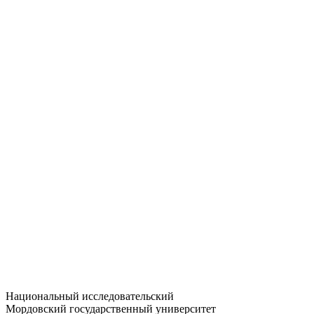
Статистика приёма
Большевистская ул., 68/1
dep-general@adm.mrsu.ru
+7 (8342) 24-37-32
Приёмная комиссия
Полежаева ул., 44
entrance-exam@adm.mrsu.ru
+7 (800) 222-13-77
© 1998–2026 МГУ им. Н.П. ОГАРЁВА
При использовании материалов сайта ссылка на источник
обязательна
Национальный исследовательский
Мордовский государственный университет