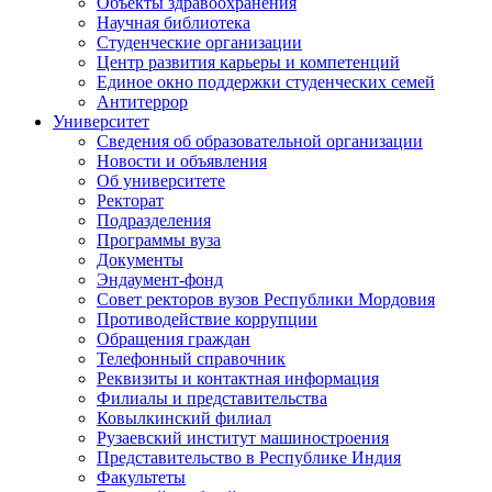
Объекты здравоохранения
Научная библиотека
Студенческие организации
Центр развития карьеры и компетенций
Единое окно поддержки студенческих семей
Антитеррор
Университет
Сведения об образовательной организации
Новости и объявления
Об университете
Ректорат
Подразделения
Программы вуза
Документы
Эндаумент-фонд
Совет ректоров вузов Республики Мордовия
Противодействие коррупции
Обращения граждан
Телефонный справочник
Реквизиты и контактная информация
Филиалы и представительства
Ковылкинский филиал
Рузаевский институт машиностроения
Представительство в Республике Индия
Факультеты