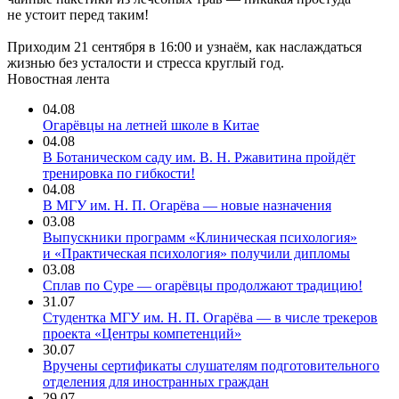
не устоит перед таким!
Приходим 21 сентября в 16:00 и узнаём, как наслаждаться
жизнью без усталости и стресса круглый год.
Новостная лента
04.08
Огарёвцы на летней школе в Китае
04.08
В Ботаническом саду им. В. Н. Ржавитина пройдёт
тренировка по гибкости!
04.08
В МГУ им. Н. П. Огарёва — новые назначения
03.08
Выпускники программ «Клиническая психология»
и «Практическая психология» получили дипломы
03.08
Сплав по Суре — огарёвцы продолжают традицию!
31.07
Студентка МГУ им. Н. П. Огарёва — в числе трекеров
проекта «Центры компетенций»
30.07
Вручены сертификаты слушателям подготовительного
отделения для иностранных граждан
29.07