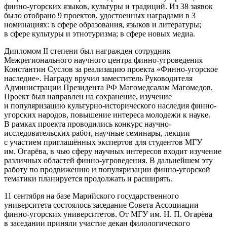
финно-угорских языков, культуры и традиций. Из 38 заявок
было отобрано 9 проектов, удостоенных наградами в 3
номинациях: в сфере образования, языков и литературы;
в сфере культуры и этнотуризма; в сфере новых медиа.
Дипломом II степени был награжден сотрудник
Межрегионального научного центра финно-угроведения
Константин Суслов за реализацию проекта «Финно-угорское
наследие». Награду вручил заместитель Руководителя
Администрации Президента РФ Магомедсалам Магомедов.
Проект был направлен на сохранение, изучение
и популяризацию культурно-исторического наследия финно-
угорских народов, повышение интереса молодежи к науке.
В рамках проекта проводились конкурс научно-
исследовательских работ, научные семинары, лекции
с участием приглашённых экспертов для студентов МГУ
им. Огарёва, в чью сферу научных интересов входит изучение
различных областей финно-угроведения. В дальнейшем эту
работу по продвижению и популяризации финно-угорской
тематики планируется продолжать и расширять.
11 сентября на базе Марийского государственного
университета состоялось заседание Совета Ассоциации
финно-угорских университетов. От МГУ им. Н. П. Огарёва
в заседании приняли участие декан филологического