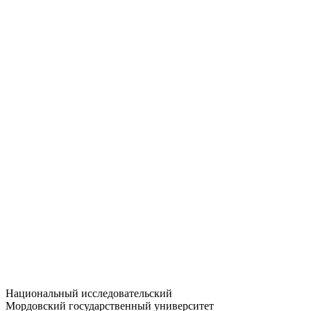
Статистика приёма
Большевистская ул., 68/1
dep-general@adm.mrsu.ru
+7 (8342) 24-37-32
Приёмная комиссия
Полежаева ул., 44
entrance-exam@adm.mrsu.ru
+7 (800) 222-13-77
© 1998–2026 МГУ им. Н.П. ОГАРЁВА
При использовании материалов сайта ссылка на источник
обязательна
Национальный исследовательский
Мордовский государственный университет