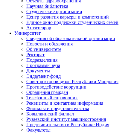
Объекты здравоохранения
Научная библиотека
Студенческие организации
Центр развития карьеры и компетенций
Единое окно поддержки студенческих семей
Антитеррор
Университет
Сведения об образовательной организации
Новости и объявления
Об университете
Ректорат
Подразделения
Программы вуза
Документы
Эндаумент-фонд
Совет ректоров вузов Республики Мордовия
Противодействие коррупции
Обращения граждан
Телефонный справочник
Реквизиты и контактная информация
Филиалы и представительства
Ковылкинский филиал
Рузаевский институт машиностроения
Представительство в Республике Индия
Факультеты