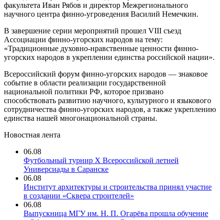
факультета Иван Рябов и директор Межрегионального
научного центра финно-угроведения Василий Немечкин.
В завершение серии мероприятий прошел VIII съезд
Ассоциации финно-угорских народов на тему:
«Традиционные духовно-нравственные ценности финно-
угорских народов в укреплении единства российской нации».
Всероссийский форум финно-угорских народов — знаковое
событие в области реализации государственной
национальной политики РФ, которое призвано
способствовать развитию научного, культурного и языкового
сотрудничества финно-угорских народов, а также укреплению
единства нашей многонациональной страны.
Новостная лента
06.08
Футбольный турнир X Всероссийской летней
Универсиады в Саранске
06.08
Институт архитектуры и строительства принял участие
в создании «Сквера строителей»
06.08
Выпускница МГУ им. Н. П. Огарёва прошла обучение