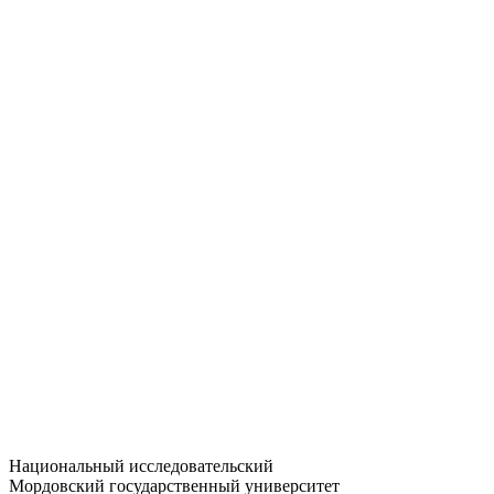
Статистика приёма
Большевистская ул., 68/1
dep-general@adm.mrsu.ru
+7 (8342) 24-37-32
Приёмная комиссия
Полежаева ул., 44
entrance-exam@adm.mrsu.ru
+7 (800) 222-13-77
© 1998–2026 МГУ им. Н.П. ОГАРЁВА
При использовании материалов сайта ссылка на источник
обязательна
Национальный исследовательский
Мордовский государственный университет