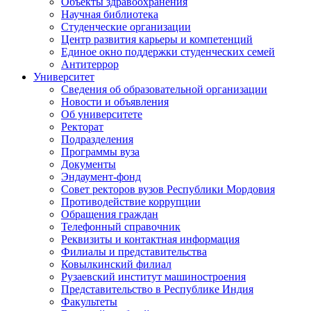
Объекты здравоохранения
Научная библиотека
Студенческие организации
Центр развития карьеры и компетенций
Единое окно поддержки студенческих семей
Антитеррор
Университет
Сведения об образовательной организации
Новости и объявления
Об университете
Ректорат
Подразделения
Программы вуза
Документы
Эндаумент-фонд
Совет ректоров вузов Республики Мордовия
Противодействие коррупции
Обращения граждан
Телефонный справочник
Реквизиты и контактная информация
Филиалы и представительства
Ковылкинский филиал
Рузаевский институт машиностроения
Представительство в Республике Индия
Факультеты