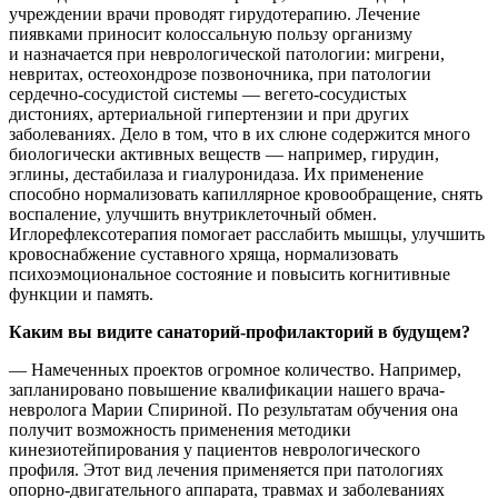
учреждении врачи проводят гирудотерапию. Лечение
пиявками приносит колоссальную пользу организму
и назначается при неврологической патологии: мигрени,
невритах, остеохондрозе позвоночника, при патологии
сердечно-сосудистой системы — вегето-сосудистых
дистониях, артериальной гипертензии и при других
заболеваниях. Дело в том, что в их слюне содержится много
биологически активных веществ — например, гирудин,
эглины, дестабилаза и гиалуронидаза. Их применение
способно нормализовать капиллярное кровообращение, снять
воспаление, улучшить внутриклеточный обмен.
Иглорефлексотерапия помогает расслабить мышцы, улучшить
кровоснабжение суставного хряща, нормализовать
психоэмоциональное состояние и повысить когнитивные
функции и память.
Каким вы видите санаторий-профилакторий в будущем?
— Намеченных проектов огромное количество. Например,
запланировано повышение квалификации нашего врача-
невролога Марии Спириной. По результатам обучения она
получит возможность применения методики
кинезиотейпирования у пациентов неврологического
профиля. Этот вид лечения применяется при патологиях
опорно-двигательного аппарата, травмах и заболеваниях