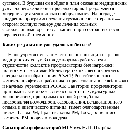
суставов. В будущем он войдет в план оказания медицинских
услуг нашего санатория-профилактория. Продолжается
модернизация медицинского оборудования. На подходе
внедрение программы лечения грязью и спелеотерапия —
откроем соляную пещеру для лечения больных
с заболеваниями органов дыхания и при состояниях после
перенесенной пневмонии.
Каких результатов уже удалось добиться?
— Наше учреждение занимает прочные позиции на рынке
медицинских услуг. За плодотворную работу среди
студенчества коллектив профилактория был награжден
почетными грамотами Министерства высшего и среднего
специального образования РСФСР, Республиканского
комитета профсоюза работников просвещения, высшей школы
и научных учреждений РСФСР. Санаторий-профилакторий
принимает активное участие в спортивных, культурных
мероприятиях, проводимых в нашей республике,
предоставляя возможность оздоровления, релаксационного
отдыха и диетического питания. Имеет благодарственные
письма Главы РМ, Правительства РМ, Государственного
комитета РМ по делам молодежи.
Санаторий-профилакторий МГУ им. Н. П. Огарёва