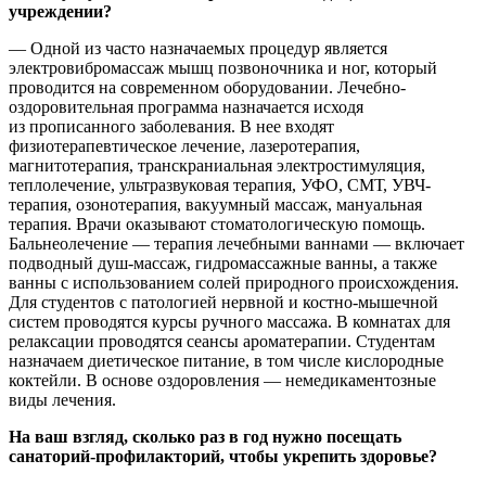
учреждении?
— Одной из часто назначаемых процедур является
электровибромассаж мышц позвоночника и ног, который
проводится на современном оборудовании. Лечебно-
оздоровительная программа назначается исходя
из прописанного заболевания. В нее входят
физиотерапевтическое лечение, лазеротерапия,
магнитотерапия, транскраниальная электростимуляция,
теплолечение, ультразвуковая терапия, УФО, СМТ, УВЧ-
терапия, озонотерапия, вакуумный массаж, мануальная
терапия. Врачи оказывают стоматологическую помощь.
Бальнеолечение — терапия лечебными ваннами — включает
подводный душ-массаж, гидромассажные ванны, а также
ванны с использованием солей природного происхождения.
Для студентов с патологией нервной и костно-мышечной
систем проводятся курсы ручного массажа. В комнатах для
релаксации проводятся сеансы ароматерапии. Студентам
назначаем диетическое питание, в том числе кислородные
коктейли. В основе оздоровления — немедикаментозные
виды лечения.
На ваш взгляд, сколько раз в год нужно посещать
санаторий-профилакторий, чтобы укрепить здоровье?