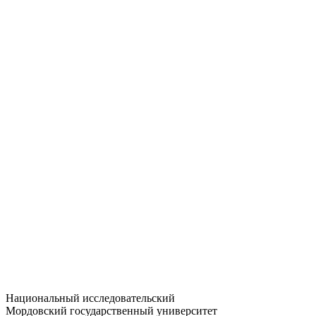
Статистика приёма
Большевистская ул., 68/1
dep-general@adm.mrsu.ru
+7 (8342) 24-37-32
Приёмная комиссия
Полежаева ул., 44
entrance-exam@adm.mrsu.ru
+7 (800) 222-13-77
© 1998–2026 МГУ им. Н.П. ОГАРЁВА
При использовании материалов сайта ссылка на источник
обязательна
Национальный исследовательский
Мордовский государственный университет