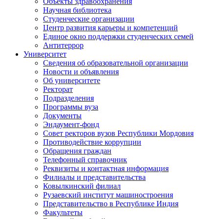
Объекты здравоохранения
Научная библиотека
Студенческие организации
Центр развития карьеры и компетенций
Единое окно поддержки студенческих семей
Антитеррор
Университет
Сведения об образовательной организации
Новости и объявления
Об университете
Ректорат
Подразделения
Программы вуза
Документы
Эндаумент-фонд
Совет ректоров вузов Республики Мордовия
Противодействие коррупции
Обращения граждан
Телефонный справочник
Реквизиты и контактная информация
Филиалы и представительства
Ковылкинский филиал
Рузаевский институт машиностроения
Представительство в Республике Индия
Факультеты