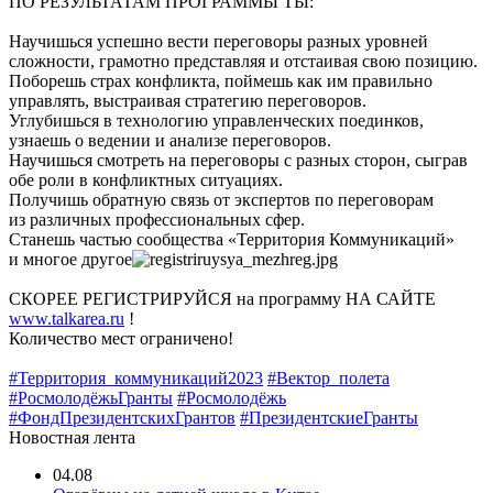
ПО РЕЗУЛЬТАТАМ ПРОГРАММЫ ТЫ:
Научишься успешно вести переговоры разных уровней
сложности, грамотно представляя и отстаивая свою позицию.
Поборешь страх конфликта, поймешь как им правильно
управлять, выстраивая стратегию переговоров.
Углубишься в технологию управленческих поединков,
узнаешь о ведении и анализе переговоров.
Научишься смотреть на переговоры с разных сторон, сыграв
обе роли в конфликтных ситуациях.
Получишь обратную связь от экспертов по переговорам
из различных профессиональных сфер.
Станешь частью сообщества «Территория Коммуникаций»
и многое другое
СКОРЕЕ РЕГИСТРИРУЙСЯ на программу НА САЙТЕ
www.talkarea.ru
!
Количество мест ограничено!
#Территория_коммуникаций2023
#Вектор_полета
#РосмолодёжьГранты
#Росмолодёжь
#ФондПрезидентскихГрантов
#ПрезидентскиеГранты
Новостная лента
04.08