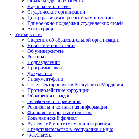
Объекты здравоохранения
Научная библиотека
Студенческие организации
Центр развития карьеры и компетенций
Единое окно поддержки студенческих семей
Антитеррор
Университет
Сведения об образовательной организации
Новости и объявления
Об университете
Ректорат
Подразделения
Программы вуза
Документы
Эндаумент-фонд
Совет ректоров вузов Республики Мордовия
Противодействие коррупции
Обращения граждан
Телефонный справочник
Реквизиты и контактная информация
Филиалы и представительства
Ковылкинский филиал
Рузаевский институт машиностроения
Представительство в Республике Индия
Факультеты