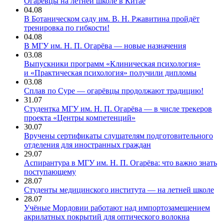
Огарёвцы на летней школе в Китае
04.08
В Ботаническом саду им. В. Н. Ржавитина пройдёт
тренировка по гибкости!
04.08
В МГУ им. Н. П. Огарёва — новые назначения
03.08
Выпускники программ «Клиническая психология»
и «Практическая психология» получили дипломы
03.08
Сплав по Суре — огарёвцы продолжают традицию!
31.07
Студентка МГУ им. Н. П. Огарёва — в числе трекеров
проекта «Центры компетенций»
30.07
Вручены сертификаты слушателям подготовительного
отделения для иностранных граждан
29.07
Аспирантура в МГУ им. Н. П. Огарёва: что важно знать
поступающему
28.07
Студенты медицинского института — на летней школе
28.07
Учёные Мордовии работают над импортозамещением
акрилатных покрытий для оптического волокна