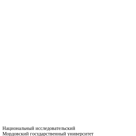
Статистика приёма
Большевистская ул., 68/1
dep-general@adm.mrsu.ru
+7 (8342) 24-37-32
Приёмная комиссия
Полежаева ул., 44
entrance-exam@adm.mrsu.ru
+7 (800) 222-13-77
© 1998–2026 МГУ им. Н.П. ОГАРЁВА
При использовании материалов сайта ссылка на источник
обязательна
Национальный исследовательский
Мордовский государственный университет