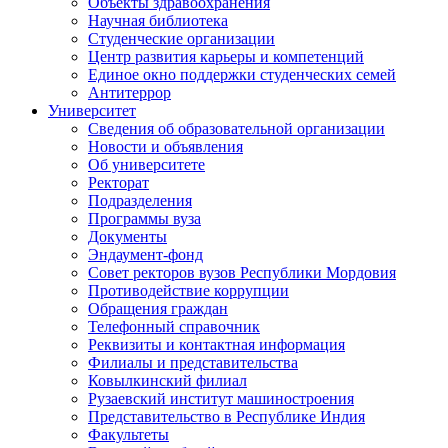
Объекты здравоохранения
Научная библиотека
Студенческие организации
Центр развития карьеры и компетенций
Единое окно поддержки студенческих семей
Антитеррор
Университет
Сведения об образовательной организации
Новости и объявления
Об университете
Ректорат
Подразделения
Программы вуза
Документы
Эндаумент-фонд
Совет ректоров вузов Республики Мордовия
Противодействие коррупции
Обращения граждан
Телефонный справочник
Реквизиты и контактная информация
Филиалы и представительства
Ковылкинский филиал
Рузаевский институт машиностроения
Представительство в Республике Индия
Факультеты