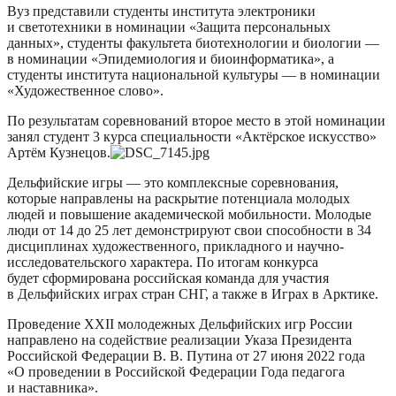
Вуз представили
студенты института электроники
и светотехники в номинации «Защита персональных
данных», студенты факультета биотехнологии и биологии —
в номинации
«Эпидемиология и биоинформатика», а
ст
уденты
института национал
ьной культуры
—
в номинации
«Художественное слово».
По результатам соревнований
второе место
в этой номинации
занял студент 3 курса специальности «Актёрское искусство»
Артём
Кузнецов.
Дельфийские игры — это комплексные соревнования,
которые направлены на раскрытие потенциала молодых
людей и повышение академической мобильности.
Молодые
люди от 14 до 25 лет демонстрируют свои способности в 34
дисциплинах художественного, прикладного и научно-
исследовательского характера
.
По итогам конкурса
буде
т сформирована российская команда для участия
в Дельфийских играх стран СНГ, а также в Играх в Арктике.
Проведение XXII молодежных Дель
фийских игр России
направлено на содействие реал
изации Указа Президента
Российской Федерации В. В. Путина от 27 июня 2022 года
«О проведении в Российской Федерации Года педагога
и наставника».