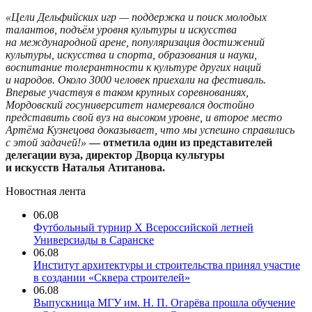
«Цели Дельфийских игр — поддержка и поиск молодых
талантов, подъём уровня культуры и искусства
на международной арене, популяризация достижений
культуры, искусства и спорта, образования и науки,
воспитание толерантности к культуре других наций
и народов. О
коло 3000 человек приехали на фестиваль.
Впервые участвуя в таком крупных соревнованиях,
Мордовский госуниверситет намеревался достойно
представить свой вуз на высоком уровне, и второе место
Артёма Кузнецова доказывает, что мы успешно справились
с этой задачей
!»
— отметила один из представителей
делегации вуза, директор Дворца культуры
и искусс
тв Наталья Атитанова.
Новостная лента
06.08
Футбольный турнир X Всероссийской летней
Универсиады в Саранске
06.08
Институт архитектуры и строительства принял участие
в создании «Сквера строителей»
06.08
Выпускница МГУ им. Н. П. Огарёва прошла обучение