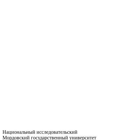
Статистика приёма
Большевистская ул., 68/1
dep-general@adm.mrsu.ru
+7 (8342) 24-37-32
Приёмная комиссия
Полежаева ул., 44
entrance-exam@adm.mrsu.ru
+7 (800) 222-13-77
© 1998–2026 МГУ им. Н.П. ОГАРЁВА
При использовании материалов сайта ссылка на источник
обязательна
Национальный исследовательский
Мордовский государственный университет