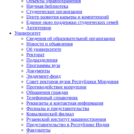
Объекты здравоохранения
Научная библиотека
Студенческие организации
Центр развития карьеры и компетенций
Единое окно поддержки студенческих семей
Антитеррор
Университет
Сведения об образовательной организации
Новости и объявления
Об университете
Ректорат
Подразделения
Программы вуза
Документы
Эндаумент-фонд
Совет ректоров вузов Республики Мордовия
Противодействие коррупции
Обращения граждан
Телефонный справочник
Реквизиты и контактная информация
Филиалы и представительства
Ковылкинский филиал
Рузаевский институт машиностроения
Представительство в Республике Индия
Факультеты