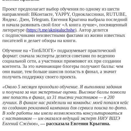
Проект предполагает выбор обучения по одному из шести
направлений: ВКонтакте, YAPPY, Одноклассники, RUTUBE,
Яндекс. Дзен, Telegram. Евгения Крыгина выбрала последний
и начала развивать свой блог «А книга лучше», посвященный
литературе (
https://t.me/aknigaluchshe
). Автор делится
с подписчиками неизвестными фактами из жизни известных
писателей и делает обзоры на книги.
Обучение на «ТопБЛОГЕ» подразумевает практический
формат: сначала эксперты делятся советами по ведению
социальной сети, а участники применяют их при создании
контента. За это начинающие блогеры получают баллы: чем
они выше, тем больше шансов попасть в финал, а значит
получить поддержку своего проекта.
«Около 5 месяцев проходило обучение. Я выполняла задания
и получала за них экспертные оценки. Высокие баллы помогли
мне попасть в финал, из 31 тысячи участников — в 200
лучших. В финале нас разделили на команды: моей попался кейс
по созданию рекламной кампании для сервиса поиска по фото.
В ходе работы мы имели возможность консультироваться
с наставником — им оказался ведущий эксперт НИУ ВШЭ
Евгений Сжёнов»,
— рассказала Евгения Крыгина.