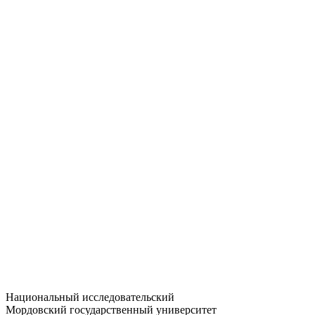
Статистика приёма
Большевистская ул., 68/1
dep-general@adm.mrsu.ru
+7 (8342) 24-37-32
Приёмная комиссия
Полежаева ул., 44
entrance-exam@adm.mrsu.ru
+7 (800) 222-13-77
© 1998–2026 МГУ им. Н.П. ОГАРЁВА
При использовании материалов сайта ссылка на источник
обязательна
Национальный исследовательский
Мордовский государственный университет