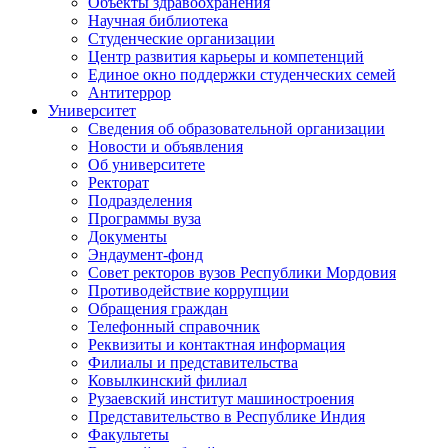
Объекты здравоохранения
Научная библиотека
Студенческие организации
Центр развития карьеры и компетенций
Единое окно поддержки студенческих семей
Антитеррор
Университет
Сведения об образовательной организации
Новости и объявления
Об университете
Ректорат
Подразделения
Программы вуза
Документы
Эндаумент-фонд
Совет ректоров вузов Республики Мордовия
Противодействие коррупции
Обращения граждан
Телефонный справочник
Реквизиты и контактная информация
Филиалы и представительства
Ковылкинский филиал
Рузаевский институт машиностроения
Представительство в Республике Индия
Факультеты