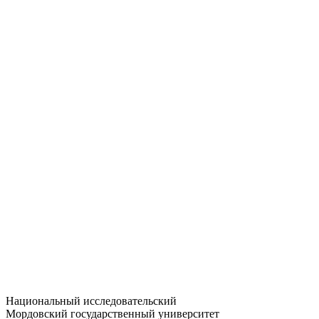
Статистика приёма
Большевистская ул., 68/1
dep-general@adm.mrsu.ru
+7 (8342) 24-37-32
Приёмная комиссия
Полежаева ул., 44
entrance-exam@adm.mrsu.ru
+7 (800) 222-13-77
© 1998–2026 МГУ им. Н.П. ОГАРЁВА
При использовании материалов сайта ссылка на источник
обязательна
Национальный исследовательский
Мордовский государственный университет