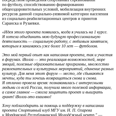
по футболу, способствованию формированию
общеоздоровительных условий, мобилизация внутренних
ресурсов данной социально-уязвимой категории населения
из социально-реабилитационных центров и приютов
Саранска и Рузаевки.
«Идея этого проекта появилась, когда я училась на 1 курсе.
Я хотела объединить мою будущую профессиональную
деятельность — социальную работу, с любимым занятием,
которым я занимаюсь уже более 10 лет — футболом.
Это мой первый опыт как написания проекта, так и участия
в форумах. iВолга — это реализация возможностей, море
эмоций, полезные образовательные программы, множество
развлекательных и культурных мероприятий, единение разных
культур. Для меня этот форум — место, где сбываются
мечты, куда ты хочешь возвращаться снова и снова.
Я отлично провела время: познакомилась с интересными
людьми со всей России, получила много полезной информации,
а самое главное — смогла защитить проект и выиграть
грант! iВолга-это взаимно!
Хочу поблагодарить за помощь и поддержку в написании
проекта Спортивный клуб МГУ им. Н. П. Огарева
и Мордовский Республиканский Молодёжный центр."
—