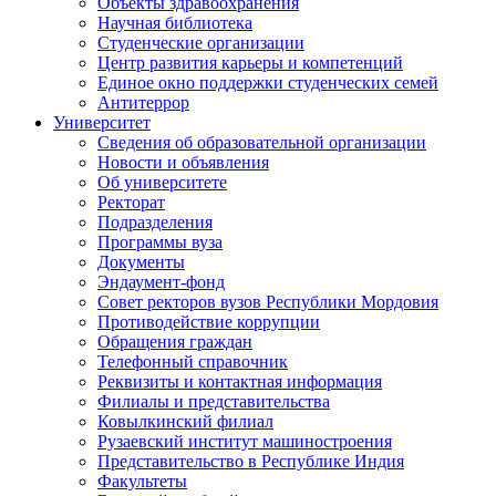
Объекты здравоохранения
Научная библиотека
Студенческие организации
Центр развития карьеры и компетенций
Единое окно поддержки студенческих семей
Антитеррор
Университет
Сведения об образовательной организации
Новости и объявления
Об университете
Ректорат
Подразделения
Программы вуза
Документы
Эндаумент-фонд
Совет ректоров вузов Республики Мордовия
Противодействие коррупции
Обращения граждан
Телефонный справочник
Реквизиты и контактная информация
Филиалы и представительства
Ковылкинский филиал
Рузаевский институт машиностроения
Представительство в Республике Индия
Факультеты