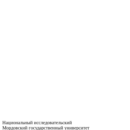
Статистика приёма
Большевистская ул., 68/1
dep-general@adm.mrsu.ru
+7 (8342) 24-37-32
Приёмная комиссия
Полежаева ул., 44
entrance-exam@adm.mrsu.ru
+7 (800) 222-13-77
© 1998–2026 МГУ им. Н.П. ОГАРЁВА
При использовании материалов сайта ссылка на источник
обязательна
Национальный исследовательский
Мордовский государственный университет