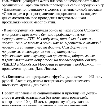
грамотности учащихся 4-тых классов общеобразовательных
организаций Саранска путём проведения серии городских игр
«Движение по правилам» в формате телевизионной передачи
«Своя игра» и распространение информационных лифлетов
для самостоятельного проведения педагогами школ
профилактических мероприятий.
«
К нам обратились учителя одной из школ города Саранска
и попросили провести с детьми профилактическое
мероприятие о ДТП. Мы подумали, что было бы полезно
сделать это не только в одной школе. Прописали с командой
проект и я защитила его на форуме. Сам форум мне
понравился, атмосферное место, интересная
образовательная и культурная программа, общительные
и яркие участники! Хочу отдельно поблагодарить команду
#РДШ13 и Молодёжь Мордовии за помощь и поддержку!
» —
прокомментировала Дана Лосева.
4.
«Комплексная программа «футбол для всех»
— 265 тыс.
рублей. Автор: студентка историко-социологического
института Ирина Данилкина.
Проект направлен на социализацию и приобщение детей-
сирот и детей, оставшихся без попечения родителей,
в возрасте от 10 до 15 лет, к здоровому образу жизни,
посредством проведения спортивных соревнований