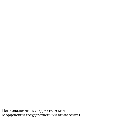
Статистика приёма
Большевистская ул., 68/1
dep-general@adm.mrsu.ru
+7 (8342) 24-37-32
Приёмная комиссия
Полежаева ул., 44
entrance-exam@adm.mrsu.ru
+7 (800) 222-13-77
© 1998–2026 МГУ им. Н.П. ОГАРЁВА
При использовании материалов сайта ссылка на источник
обязательна
Национальный исследовательский
Мордовский государственный университет