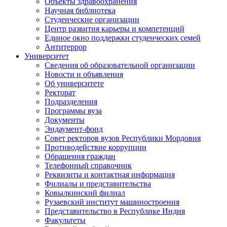
Объекты здравоохранения
Научная библиотека
Студенческие организации
Центр развития карьеры и компетенций
Единое окно поддержки студенческих семей
Антитеррор
Университет
Сведения об образовательной организации
Новости и объявления
Об университете
Ректорат
Подразделения
Программы вуза
Документы
Эндаумент-фонд
Совет ректоров вузов Республики Мордовия
Противодействие коррупции
Обращения граждан
Телефонный справочник
Реквизиты и контактная информация
Филиалы и представительства
Ковылкинский филиал
Рузаевский институт машиностроения
Представительство в Республике Индия
Факультеты