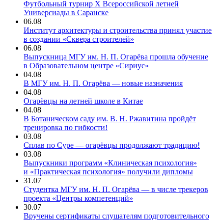
Футбольный турнир X Всероссийской летней
Универсиады в Саранске
06.08
Институт архитектуры и строительства принял участие
в создании «Сквера строителей»
06.08
Выпускница МГУ им. Н. П. Огарёва прошла обучение
в Образовательном центре «Сириус»
04.08
В МГУ им. Н. П. Огарёва — новые назначения
04.08
Огарёвцы на летней школе в Китае
04.08
В Ботаническом саду им. В. Н. Ржавитина пройдёт
тренировка по гибкости!
03.08
Сплав по Суре — огарёвцы продолжают традицию!
03.08
Выпускники программ «Клиническая психология»
и «Практическая психология» получили дипломы
31.07
Студентка МГУ им. Н. П. Огарёва — в числе трекеров
проекта «Центры компетенций»
30.07
Вручены сертификаты слушателям подготовительного