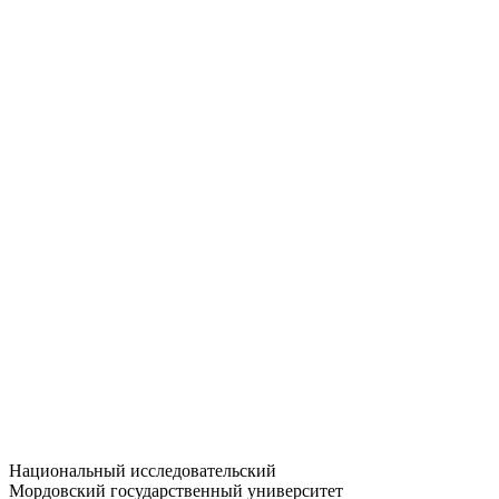
Статистика приёма
Большевистская ул., 68/1
dep-general@adm.mrsu.ru
+7 (8342) 24-37-32
Приёмная комиссия
Полежаева ул., 44
entrance-exam@adm.mrsu.ru
+7 (800) 222-13-77
© 1998–2026 МГУ им. Н.П. ОГАРЁВА
При использовании материалов сайта ссылка на источник
обязательна
Национальный исследовательский
Мордовский государственный университет