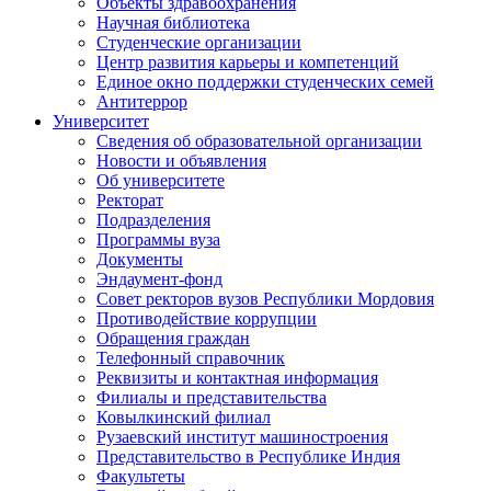
Объекты здравоохранения
Научная библиотека
Студенческие организации
Центр развития карьеры и компетенций
Единое окно поддержки студенческих семей
Антитеррор
Университет
Сведения об образовательной организации
Новости и объявления
Об университете
Ректорат
Подразделения
Программы вуза
Документы
Эндаумент-фонд
Совет ректоров вузов Республики Мордовия
Противодействие коррупции
Обращения граждан
Телефонный справочник
Реквизиты и контактная информация
Филиалы и представительства
Ковылкинский филиал
Рузаевский институт машиностроения
Представительство в Республике Индия
Факультеты