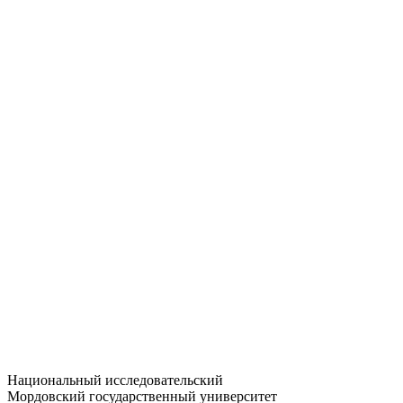
Статистика приёма
Большевистская ул., 68/1
dep-general@adm.mrsu.ru
+7 (8342) 24-37-32
Приёмная комиссия
Полежаева ул., 44
entrance-exam@adm.mrsu.ru
+7 (800) 222-13-77
© 1998–2026 МГУ им. Н.П. ОГАРЁВА
При использовании материалов сайта ссылка на источник
обязательна
Национальный исследовательский
Мордовский государственный университет