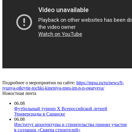
Подробнее о мероприятии на сайте:
https://mrsu.ru/ru/news/9-
iyunya-otkrytie-tochki-kipeniya-mgu-im-n-p-ogaryeva/
Новостная лента
06.08
Футбольный турнир X Всероссийской летней
Универсиады в Саранске
06.08
Институт архитектуры и строительства принял участие
в создании «Сквера строителей»