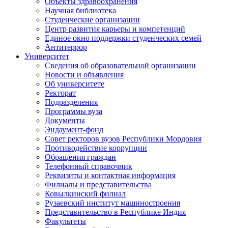
Объекты здравоохранения
Научная библиотека
Студенческие организации
Центр развития карьеры и компетенций
Единое окно поддержки студенческих семей
Антитеррор
Университет
Сведения об образовательной организации
Новости и объявления
Об университете
Ректорат
Подразделения
Программы вуза
Документы
Эндаумент-фонд
Совет ректоров вузов Республики Мордовия
Противодействие коррупции
Обращения граждан
Телефонный справочник
Реквизиты и контактная информация
Филиалы и представительства
Ковылкинский филиал
Рузаевский институт машиностроения
Представительство в Республике Индия
Факультеты