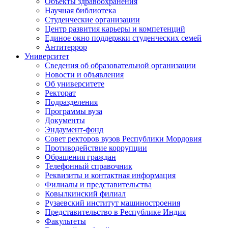
Объекты здравоохранения
Научная библиотека
Студенческие организации
Центр развития карьеры и компетенций
Единое окно поддержки студенческих семей
Антитеррор
Университет
Сведения об образовательной организации
Новости и объявления
Об университете
Ректорат
Подразделения
Программы вуза
Документы
Эндаумент-фонд
Совет ректоров вузов Республики Мордовия
Противодействие коррупции
Обращения граждан
Телефонный справочник
Реквизиты и контактная информация
Филиалы и представительства
Ковылкинский филиал
Рузаевский институт машиностроения
Представительство в Республике Индия
Факультеты