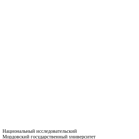
Статистика приёма
Большевистская ул., 68/1
dep-general@adm.mrsu.ru
+7 (8342) 24-37-32
Приёмная комиссия
Полежаева ул., 44
entrance-exam@adm.mrsu.ru
+7 (800) 222-13-77
© 1998–2026 МГУ им. Н.П. ОГАРЁВА
При использовании материалов сайта ссылка на источник
обязательна
Национальный исследовательский
Мордовский государственный университет