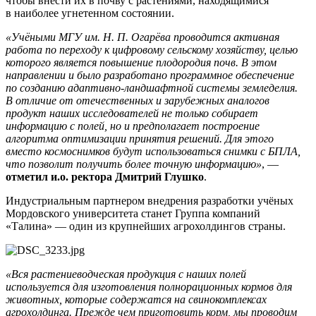
чтобы внести их в почву с растениями, находящимися
в наиболее угнетенном состоянии.
«Учёными МГУ им. Н. П. Огарёва проводится активная
работа по переходу к цифровому сельскому хозяйству, целью
которого является повышение плодородия почв. В этом
направлении и было разработано программное обеспечение
по созданию адаптивно-ландшафтной системы земледелия.
В отличие от отечественных и зарубежных аналогов
продукт наших исследователей не только собирает
информацию с полей, но и предполагает построение
алгоритма оптимизации принятия решений. Для этого
вместо космоснимков будут использоваться снимки с БПЛА,
что позволит получить более точную информацию»
, —
отметил и.о. ректора Дмитрий Глушко
.
Индустриальным партнером внедрения разработки учёных
Мордовского университета станет Группа компаний
«Талина» — один из крупнейших агрохолдингов страны.
«Вся растениеводческая продукция с наших полей
используется для изготовления полнорационных кормов для
животных, которые содержатся на свинокомплексах
агрохолдинга. Прежде чем приготовить корм, мы проводим