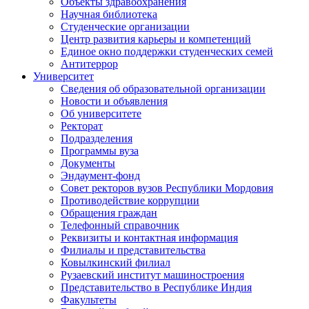
Объекты здравоохранения
Научная библиотека
Студенческие организации
Центр развития карьеры и компетенций
Единое окно поддержки студенческих семей
Антитеррор
Университет
Сведения об образовательной организации
Новости и объявления
Об университете
Ректорат
Подразделения
Программы вуза
Документы
Эндаумент-фонд
Совет ректоров вузов Республики Мордовия
Противодействие коррупции
Обращения граждан
Телефонный справочник
Реквизиты и контактная информация
Филиалы и представительства
Ковылкинский филиал
Рузаевский институт машиностроения
Представительство в Республике Индия
Факультеты