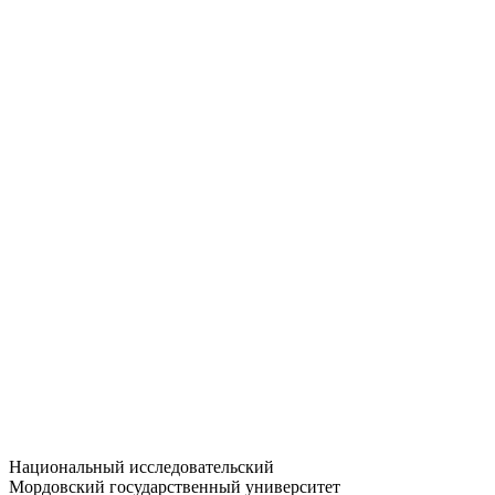
Статистика приёма
Большевистская ул., 68/1
dep-general@adm.mrsu.ru
+7 (8342) 24-37-32
Приёмная комиссия
Полежаева ул., 44
entrance-exam@adm.mrsu.ru
+7 (800) 222-13-77
© 1998–2026 МГУ им. Н.П. ОГАРЁВА
При использовании материалов сайта ссылка на источник
обязательна
Национальный исследовательский
Мордовский государственный университет