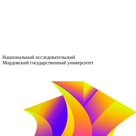
entrance-exam@adm.mrsu.ru
+7 (800) 222-13-77
© 1998–2026 МГУ им. Н.П. ОГАРЁВА
При использовании материалов сайта ссылка на источник обяз
Национальный исследовательский
Мордовский государственный университет