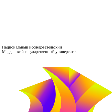
entrance-exam@adm.mrsu.ru
+7 (800) 222-13-77
© 1998–2026 МГУ им. Н.П. ОГАРЁВА
При использовании материалов сайта ссылка на источник обяз
Национальный исследовательский
Мордовский государственный университет