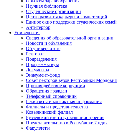
Объекты здравоохранения
Научная библиотека
Студенческие организации
Центр развития карьеры и компетенций
Единое окно поддержки студенческих семей
Антитеррор
Университет
Сведения об образовательной организации
Новости и объявления
Об университете
Ректорат
Подразделения
Программы вуза
Документы
Эндаумент-фонд
Совет ректоров вузов Республики Мордовия
Противодействие коррупции
Обращения граждан
Телефонный справочник
Реквизиты и контактная информация
Филиалы и представительства
Ковылкинский филиал
Рузаевский институт машиностроения
Представительство в Республике Индия
Факультеты