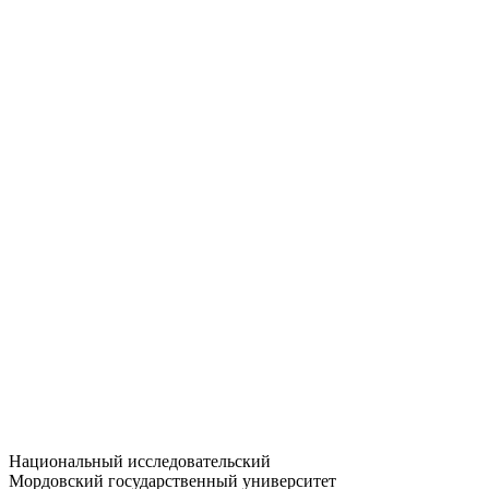
Статистика приёма
Большевистская ул., 68/1
dep-general@adm.mrsu.ru
+7 (8342) 24-37-32
Приёмная комиссия
Полежаева ул., 44
entrance-exam@adm.mrsu.ru
+7 (800) 222-13-77
© 1998–2026 МГУ им. Н.П. ОГАРЁВА
При использовании материалов сайта ссылка на источник
обязательна
Национальный исследовательский
Мордовский государственный университет