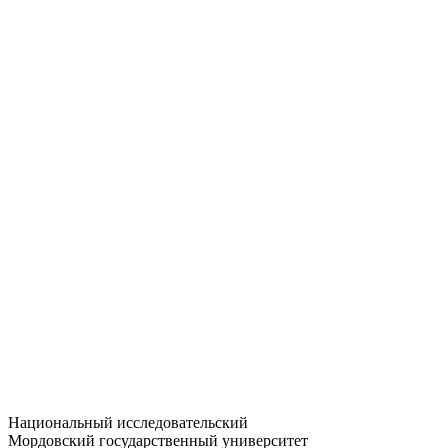
Статистика приёма
Большевистская ул., 68/1
dep-general@adm.mrsu.ru
+7 (8342) 24-37-32
Приёмная комиссия
Полежаева ул., 44
entrance-exam@adm.mrsu.ru
+7 (800) 222-13-77
© 1998–2026 МГУ им. Н.П. ОГАРЁВА
При использовании материалов сайта ссылка на источник
обязательна
Национальный исследовательский
Мордовский государственный университет