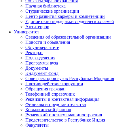
Объекты здравоохранения
Научная библиотека
Студенческие организации
Центр развития карьеры и компетенций
Единое окно поддержки студенческих семей
Антитеррор
Университет
Сведения об образовательной организации
Новости и объявления
Об университете
Ректорат
Подразделения
Программы вуза
Документы
Эндаумент-фонд
Совет ректоров вузов Республики Мордовия
Противодействие коррупции
Обращения граждан
Телефонный справочник
Реквизиты и контактная информация
Филиалы и представительства
Ковылкинский филиал
Рузаевский институт машиностроения
Представительство в Республике Индия
Факультеты