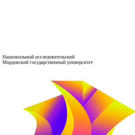
entrance-exam@adm.mrsu.ru
+7 (800) 222-13-77
© 1998–2026 МГУ им. Н.П. ОГАРЁВА
При использовании материалов сайта ссылка на источник обяз
Национальный исследовательский
Мордовский государственный университет